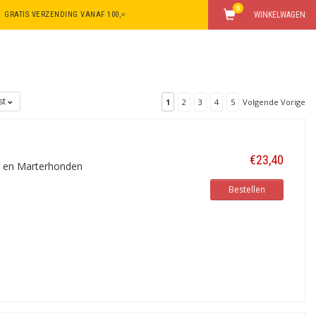
0
GRATIS VERZENDING VANAF 100,=
WINKELWAGEN
jst
1
2
3
4
5
Volgende Vorige
€23,40
n en Marterhonden
Bestellen