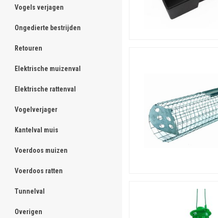
Vogels verjagen
ghost
Ongedierte bestrijden
ghost
Retouren
ghost
Elektrische muizenval
ghost
Elektrische rattenval
ghost
Vogelverjager
ghost
Kantelval muis
ghost
Voerdoos muizen
ghost
Voerdoos ratten
ghost
Tunnelval
ghost
Overigen
ghost