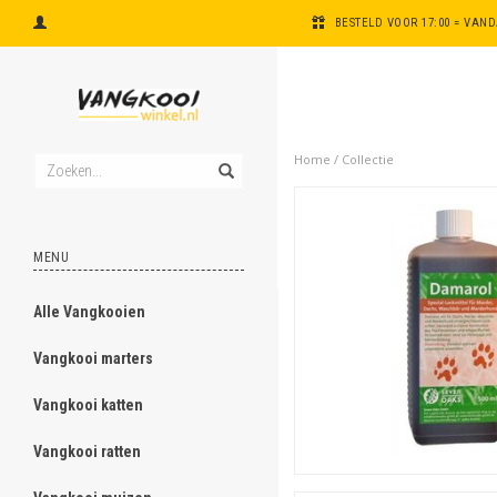
BESTELD VOOR 17:00 = VAN
Home
/
Collectie
MENU
Alle Vangkooien
ghost
Vangkooi marters
ghost
Vangkooi katten
ghost
Vangkooi ratten
ghost