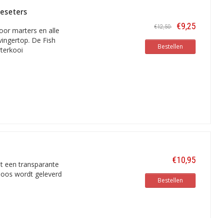
eeseters
€9,25
€12,50
oor marters en alle
vingertop. De Fish
Bestellen
rterkooi
€10,95
et een transparante
doos wordt geleverd
Bestellen