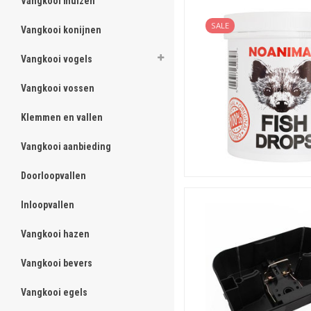
Vangkooi muizen
ghost
SALE
Vangkooi konijnen
ghost
Vangkooi vogels
ghost
Vangkooi vossen
ghost
Klemmen en vallen
ghost
Vangkooi aanbieding
ghost
Doorloopvallen
ghost
Inloopvallen
ghost
Vangkooi hazen
ghost
Vangkooi bevers
ghost
Vangkooi egels
ghost