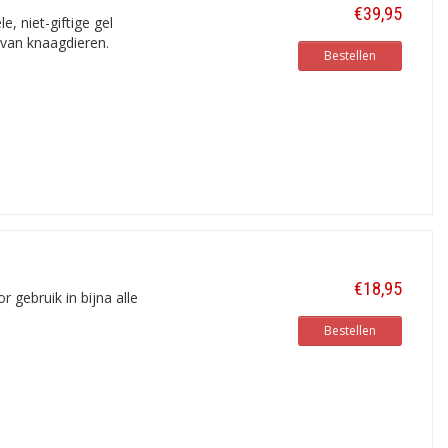
€39,95
, niet-giftige gel
 van knaagdieren.
Bestellen
€18,95
r gebruik in bijna alle
Bestellen