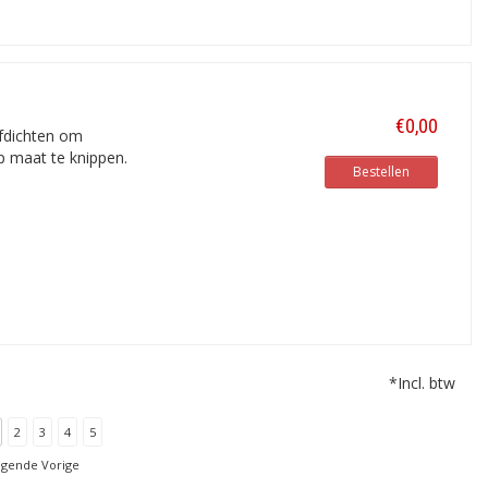
€0,00
afdichten om
p maat te knippen.
Bestellen
*Incl. btw
2
3
4
5
lgende Vorige