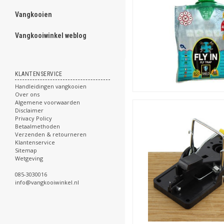
Vangkooien
ghost
Vangkooiwinkel weblog
.
KLANTENSERVICE
Handleidingen vangkooien
.
Over ons
.
Algemene voorwaarden
.
Disclaimer
.
Privacy Policy
.
Betaalmethoden
.
Verzenden & retourneren
.
Klantenservice
.
Sitemap
.
Wetgeving
.
085-3030016
.
info@vangkooiwinkel.nl
.