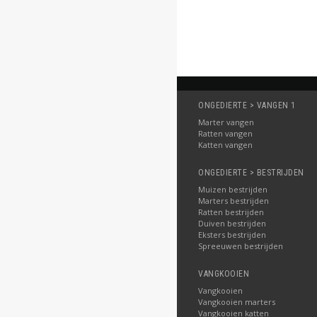
ONGEDIERTE > VANGEN 1
Marter vangen
Ratten vangen
Katten vangen
ONGEDIERTE > BESTRIJDEN
Muizen bestrijden
Marters bestrijden
Ratten bestrijden
Duiven bestrijden
Eksters bestrijden
Spreeuwen bestrijden
VANGKOOIEN
Vangkooien
Vangkooien marters
Vangkooien katten