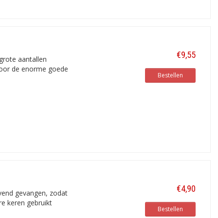
€9,55
grote aantallen
 door de enorme goede
Bestellen
€4,90
vend gevangen, zodat
e keren gebruikt
Bestellen