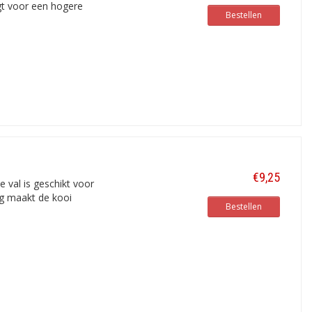
emmen te plaatsen. Meerdere kooien
gt voor een hogere
Bestellen
Muizen lopen meestal langs muren en
ifiek voor muizen kunt u ook denken
nder ze te doden. Dat betreft multi-
€9,25
val is geschikt voor
ng maakt de kooi
Bestellen