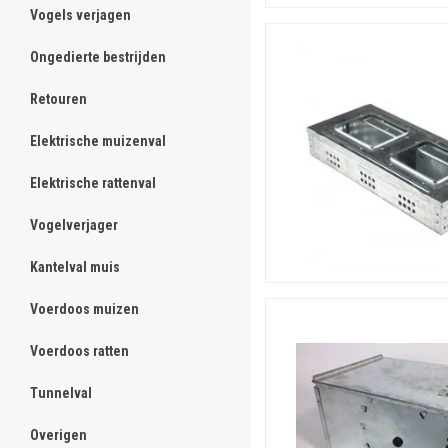
Vogels verjagen
ghost
Ongedierte bestrijden
ghost
Retouren
ghost
Elektrische muizenval
ghost
Elektrische rattenval
ghost
Vogelverjager
ghost
Kantelval muis
ghost
Voerdoos muizen
ghost
Voerdoos ratten
ghost
Tunnelval
ghost
Overigen
ghost