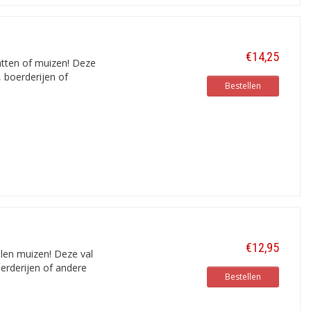
€14,25
tten of muizen! Deze
, boerderijen of
Bestellen
€12,95
len muizen! Deze val
oerderijen of andere
Bestellen