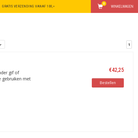
0
GRATIS VERZENDING VANAF 100,=
WINKELWAGEN
1
€42,25
der gif of
te gebruiken met
Bestellen