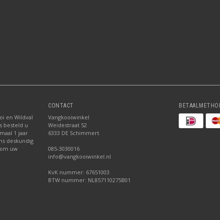
CONTACT
BETAALMETHO
oi en Wildval
Vangkooiwinkel
s besteld u
Weidestraat 52
maal 1 jaar
6333 DE Schimmert
ns deskundig
 om uw
085-3030016
info@vangkooiwinkel.nl
KvK nummer: 67651003
BTW nummer: NL857110275B01