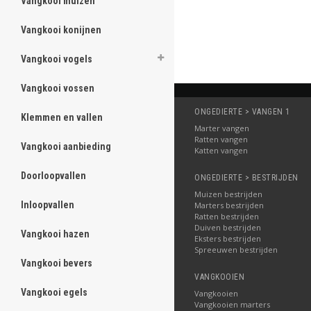
Vangkooi muizen
ghost
Vangkooi konijnen
ghost
Vangkooi vogels
ghost
Vangkooi vossen
ghost
ONGEDIERTE > VANGEN 1
Klemmen en vallen
ghost
Marter vangen
Ratten vangen
Vangkooi aanbieding
ghost
Katten vangen
Doorloopvallen
ghost
ONGEDIERTE > BESTRIJDEN
Muizen bestrijden
Inloopvallen
ghost
Marters bestrijden
Ratten bestrijden
Duiven bestrijden
Vangkooi hazen
ghost
Eksters bestrijden
Spreeuwen bestrijden
Vangkooi bevers
ghost
VANGKOOIEN
Vangkooi egels
ghost
Vangkooien
Vangkooien marters