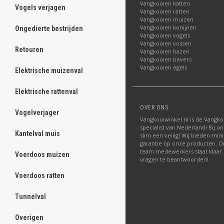
Vangkooien katten
Vogels verjagen
ghost
Vangkooien ratten
Vangkooien muizen
Vangkooien konijnen
Ongedierte bestrijden
ghost
Vangkooien vogels
Vangkooien vossen
Retouren
ghost
Vangkooien hazen
Vangkooien bevers
Vangkooien egels
Elektrische muizenval
ghost
Elektrische rattenval
ghost
OVER ONS
Vogelverjager
ghost
Vangkooiwinkel.nl is de Vangko
specialist van Nederland! Bij on
Kantelval muis
ghost
slim een veilig! Wij bieden mini
garantie op onze producten. O
team medewerkers staat klaar
Voerdoos muizen
ghost
vragen te beantwoorden!
Voerdoos ratten
ghost
Tunnelval
ghost
Overigen
ghost