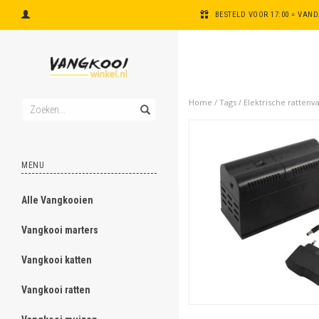
BESTELD VOOR 17:00 = VAN
Home
/
Tags
/
Elektrische rattenva
MENU
Alle Vangkooien
ghost
Vangkooi marters
ghost
Vangkooi katten
ghost
Vangkooi ratten
ghost