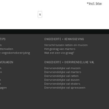
*Incl. btw
1
TIPS
ONGEDIERTE > KENNISGEVING
in
Verschil tussen ratten en muizen
ttenvallen
Het gedrag van marters
e ongediertebestrijding
Wat eet een vos graag?
 VERJAGEN
ONGEDIERTE > DIERVRIENDELIJKE VAL
n
Diervriendelijke val muizen
en
Diervriendelijke val marters
n
Diervriendelijke val ratten
n
Diervriendelijke val duiven
n
Diervriendelijke val eksters
jagen
Diervriendelijke val spreeuwen