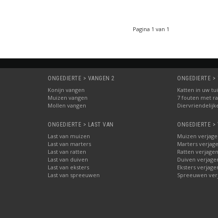
Pagina 1 van 1
ONGEDIERTE > VANGEN 2
ONGEDIERTE > 
Konijn vangen
Katten in uw tu
Muizen vangen
7 fouten met ra
Mollen vangen
Diervriendelijk
ONGEDIERTE > LAST VAN
ONGEDIERTE >
Last van muizen
Muizen verjage
Last van marters
Marters verjag
Last van ratten
Ratten verjage
Last van duiven
Duiven verjage
Last van eksters
Eksters verjage
Last van spreeuwen
Spreeuwen ver