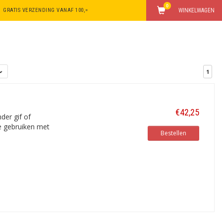
0
GRATIS VERZENDING VANAF 100,=
WINKELWAGEN
1
€42,25
der gif of
te gebruiken met
Bestellen