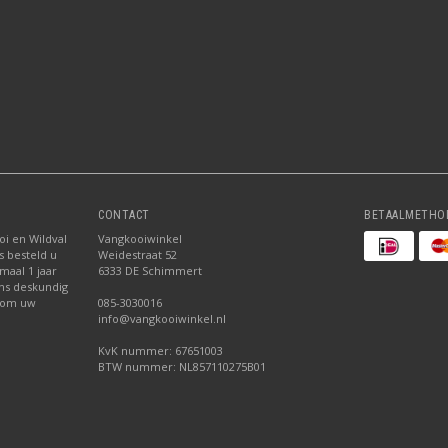
CONTACT
BETAALMETHO
oi en Wildval
Vangkooiwinkel
s besteld u
Weidestraat 52
maal 1 jaar
6333 DE Schimmert
ns deskundig
 om uw
085-3030016
info@vangkooiwinkel.nl
KvK nummer: 67651003
BTW nummer: NL857110275B01