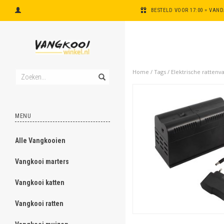
BESTELD VOOR 17:00 = VAN
Home
/
Tags
/
Elektrische rattenva
MENU
Alle Vangkooien
ghost
Vangkooi marters
ghost
Vangkooi katten
ghost
Vangkooi ratten
ghost