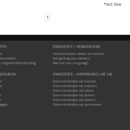
*Incl. btw
1
TIPS
ONGEDIERTE > KENNISGEVING
in
Verschil tussen ratten en muizen
ttenvallen
Het gedrag van marters
e ongediertebestrijding
Wat eet een vos graag?
 VERJAGEN
ONGEDIERTE > DIERVRIENDELIJKE VAL
n
Diervriendelijke val muizen
en
Diervriendelijke val marters
n
Diervriendelijke val ratten
n
Diervriendelijke val duiven
n
Diervriendelijke val eksters
jagen
Diervriendelijke val spreeuwen