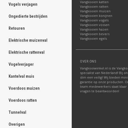
Vangkooien katten
Vogels verjagen
ghost
Vangkooien ratten
Vangkooien muizen
Vangkooien konijnen
Ongedierte bestrijden
ghost
Vangkooien vogels
Vangkooien vossen
Retouren
ghost
Vangkooien hazen
Vangkooien bevers
Vangkooien egels
Elektrische muizenval
ghost
Elektrische rattenval
ghost
OVER ONS
Vogelverjager
ghost
Vangkooiwinkel.nl is de Vangko
specialist van Nederland! Bij on
Kantelval muis
ghost
slim een veilig! Wij bieden mini
garantie op onze producten. O
team medewerkers staat klaar
Voerdoos muizen
ghost
vragen te beantwoorden!
Voerdoos ratten
ghost
Tunnelval
ghost
Overigen
ghost