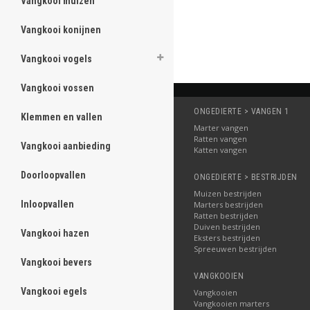
Vangkooi muizen
ghost
Vangkooi konijnen
ghost
Vangkooi vogels
ghost
Vangkooi vossen
ghost
ONGEDIERTE > VANGEN 1
Klemmen en vallen
ghost
Marter vangen
Ratten vangen
Vangkooi aanbieding
ghost
Katten vangen
Doorloopvallen
ghost
ONGEDIERTE > BESTRIJDEN
Muizen bestrijden
Inloopvallen
ghost
Marters bestrijden
Ratten bestrijden
Duiven bestrijden
Vangkooi hazen
ghost
Eksters bestrijden
Spreeuwen bestrijden
Vangkooi bevers
ghost
VANGKOOIEN
Vangkooi egels
ghost
Vangkooien
Vangkooien marters