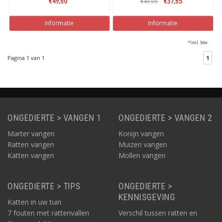
€49,60
€37,65
€49,95
82x26,5x34cm
Informatie
Informatie
*Incl. btw
Pagina 1 van 1
1
ONGEDIERTE > VANGEN 1
ONGEDIERTE > VANGEN 2
Marter vangen
Konijn vangen
Ratten vangen
Muizen vangen
Katten vangen
Mollen vangen
ONGEDIERTE > TIPS
ONGEDIERTE >
KENNISGEVING
Katten in uw tuin
7 fouten met rattenvallen
Verschil tussen ratten en