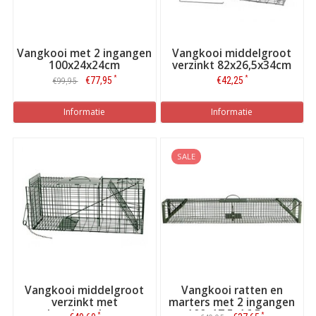
Vangkooi met 2 ingangen
Vangkooi middelgroot
100x24x24cm
verzinkt 82x26,5x34cm
*
*
€77,95
€42,25
€99,95
Informatie
Informatie
SALE
Vangkooi middelgroot
Vangkooi ratten en
verzinkt met
marters met 2 ingangen
beschermlaag
100x17,5x16,5cm
*
*