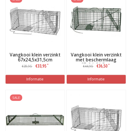
Vangkooi klein verzinkt
Vangkooi klein verzinkt
67x24,5x31,5cm
met beschermlaag
67x24x31,5cm
*
*
€33,95
€36,50
€39,95
€44,95
Informatie
Informatie
SALE