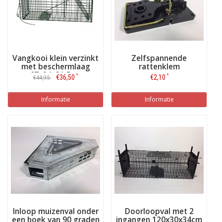
Vangkooi klein verzinkt
Zelfspannende
met beschermlaag
rattenklem
67x24x31,5cm
*
*
€36,50
€2,10
€44,95
Informatie
Informatie
Inloop muizenval onder
Doorloopval met 2
een hoek van 90 graden
ingangen 120x30x34cm