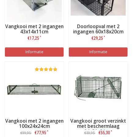
Vangkooi met 2 ingangen
Doorloopval met 2
43x14x11cm
ingangen 60x18x20cm
*
*
€17,25
€29,25
Informatie
Informatie
Vangkooi met 2 ingangen
Vangkooi groot verzinkt
100x24x24cm
met beschermlaag
94x31x31cm
*
*
€77,95
€55,30
€99,95
€59,95