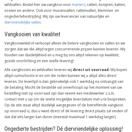
wildvallen. Bestel hier uw vangkooi voor
marters
, ratten, konijnen, katten,
vossen en andere. Ook voor muizenvallen, rattenvallen, klemmen en
ongediertebestrijding. Wij zijn uw leverancier van natuurlijke en
diervriendelijke vallen
.
Vangkooien van kwaliteit
Vangkooiwinkel.nl verkoopt alleen de betere vangkooien en vallen en we
zorgen dat we die altijd tegen concurrerende prijzen kunnen leveren. Wij
houden van duidelijkheid en u mag bij ons altijd rekenen op kwaliteit,
goede voorlichting en een snelle levering!
Alle vangkooien en wildvallen leveren wij
direct uit voorraad
. Wij kopen
altijd ruimschoots in en om die reden kunnen wij u altijd alles direct
leveren. De levertijd is dan gebruikelijk ook 1 werkdag na ontvangst van
de betaling. Mocht de bestelde val onverhoopt op het moment van uw
bestelling niet op voorraad zijn dan neemt een medewerker z.s.m.
contact met u op om de snelst mogelijke leverdatum met u te bespreken.
Op de site staat altijd duidelijk aangegeven of de betreffende vangkooi
op voorraad is, dus u weet direct of de levering direct plaats zal vinden of
dat dat iets langer kan duren (meestal maximaal 1 werkdag langer).
Ongedierte bestrijden? Dé diervriendelijke oplossing!