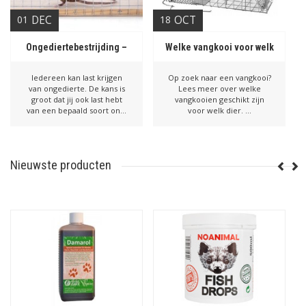
01
DEC
18
OCT
Ongediertebestrijding –
Welke vangkooi voor welk
alles wat je moet weten
dier?
Iedereen kan last krijgen
Op zoek naar een vangkooi?
van ongedierte. De kans is
Lees meer over welke
groot dat jij ook last hebt
vangkooien geschikt zijn
van een bepaald soort on...
voor welk dier. ...
Nieuwste producten