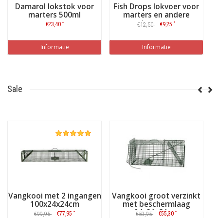
Damarol lokstok voor
Fish Drops lokvoer voor
V
marters 500ml
marters en andere
vleeseters
*
*
€23,40
€9,25
€12,50
Informatie
Informatie
Sale
Vangkooi met 2 ingangen
Vangkooi groot verzinkt
100x24x24cm
met beschermlaag
94x31x31cm
*
*
€77,95
€55,30
€99,95
€59,95