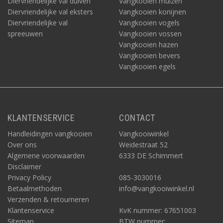
Diervriendelijke val duiven
Vangkooien muizen
Diervriendelijke val eksters
Vangkooien konijnen
Diervriendelijke val
Vangkooien vogels
spreeuwen
Vangkooien vossen
Vangkooien hazen
Vangkooien bevers
Vangkooien egels
KLANTENSERVICE
CONTACT
Handleidingen vangkooien
Vangkooiwinkel
Over ons
Weidestraat 52
Algemene voorwaarden
6333 DE Schimmert
Disclaimer
Privacy Policy
085-3030016
Betaalmethoden
info@vangkooiwinkel.nl
Verzenden & retourneren
Klantenservice
KvK nummer: 67651003
Sitemap
BTW nummer: