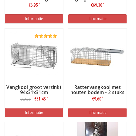
*
*
€6,95
€69,30
Informatie
Informatie
Vangkooi groot verzinkt
Rattenvangkooi met
94x31x31cm
houten bodem - 2 stuks
*
*
€51,45
€9,60
€59,95
Informatie
Informatie