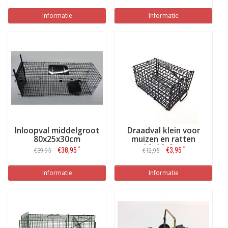
Informatie
Informatie
Inloopval middelgroot
Draadval klein voor
80x25x30cm
muizen en ratten
16x10x8cm
*
*
€38,95
€3,95
€39,95
€12,95
Informatie
Informatie