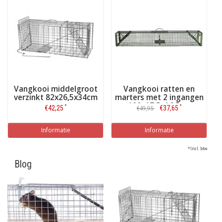
Vangkooi middelgroot
Vangkooi ratten en
verzinkt 82x26,5x34cm
marters met 2 ingangen
100x17,5x16,5cm
*
*
€42,25
€37,65
€49,95
Informatie
Informatie
*Incl. btw
Blog