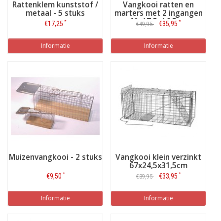
Rattenklem kunststof /
Vangkooi ratten en
metaal - 5 stuks
marters met 2 ingangen
60x17,5x16,5cm
*
*
€17,25
€35,95
€49,95
Informatie
Informatie
Muizenvangkooi - 2 stuks
Vangkooi klein verzinkt
67x24,5x31,5cm
*
*
€9,50
€33,95
€39,95
Informatie
Informatie