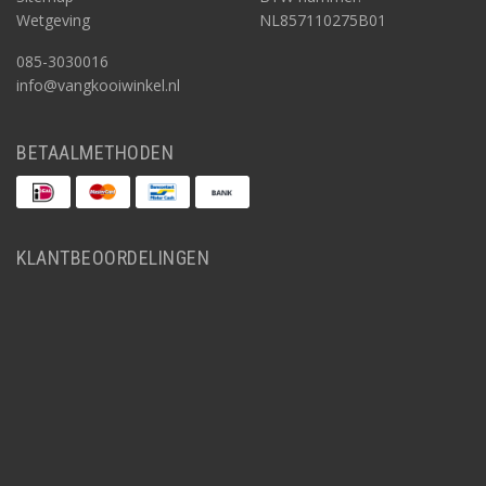
Wetgeving
NL857110275B01
085-3030016
info@vangkooiwinkel.nl
BETAALMETHODEN
KLANTBEOORDELINGEN