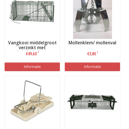
Vangkooi middelgroot
Mollenklem/ mollenval
verzinkt met
beschermlaag
*
*
€49,60
€3,80
82x26,5x34cm
Informatie
Informatie