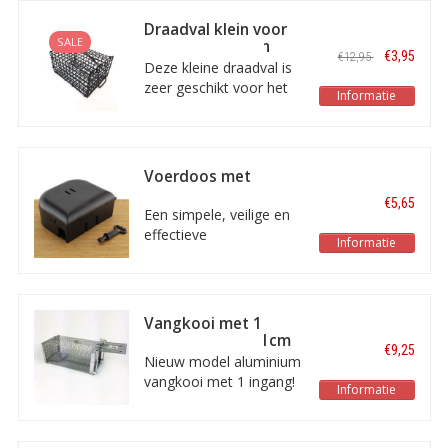
Draadval klein voor
SALE
muizen en ratten
€3,95
€12,95
16x10x8cm
Deze kleine draadval is
zeer geschikt voor het
Informatie
vangen van kleinere
ratten en grotere
muizen. De afmetingen
van de val bedragen 16
Voerdoos met
x 10 x 8 cm.
muizenval
€5,65
Een simpele, veilige en
effectieve
Informatie
muizenvoerdoos die
alleen te openen is met
een sleutel. Deze
voerdoos wordt
Vangkooi met 1
geleverd met 1
ingang 28x14x11cm
€9,25
muizenval en een 1
Nieuw model aluminium
bijbehorende sleutel.
vangkooi met 1 ingang!
Informatie
Deze val is geschikt
voor ratten en kleine
knaagdieren. De