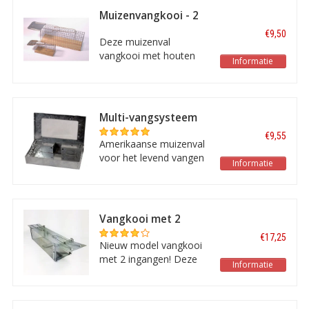
aluminium uitvoering
Muizenvangkooi - 2
maakt de kooi
stuks
€9,50
duurzaam en licht van
Deze muizenval
gewicht.
vangkooi met houten
Informatie
bodem is de ideale
vangkooi voor het
vangen van Muizen!
Multi-vangsysteem
voor muizen
€9,55
Amerikaanse muizenval
voor het levend vangen
Informatie
van grote aantallen
muizen! In Amerika is dit
een zeer populair
product door de enorme
Vangkooi met 2
goede vangresultaten.
ingangen
€17,25
43x14x11cm
Nieuw model vangkooi
met 2 ingangen! Deze
Informatie
val is geschikt voor
kleine ratten en kleine
knaagdieren. De dubbele