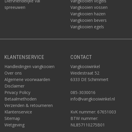
Diervriendelijke val
Vangkooien vogels
spreeuwen
Vangkooien vossen
Vangkooien hazen
Vangkooien bevers
Vangkooien egels
KLANTENSERVICE
CONTACT
Handleidingen vangkooien
Vangkooiwinkel
Over ons
Weidestraat 52
Algemene voorwaarden
6333 DE Schimmert
Disclaimer
Privacy Policy
085-3030016
Betaalmethoden
info@vangkooiwinkel.nl
Verzenden & retourneren
Klantenservice
KvK nummer: 67651003
Sitemap
BTW nummer:
Wetgeving
NL857110275B01