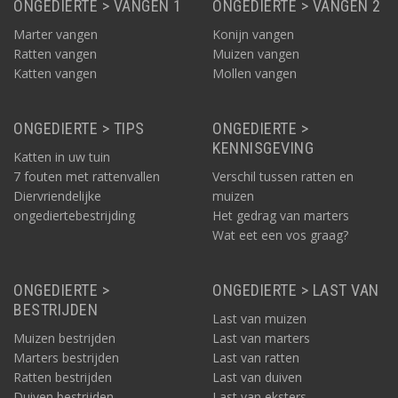
ONGEDIERTE > VANGEN 1
ONGEDIERTE > VANGEN 2
Marter vangen
Konijn vangen
Ratten vangen
Muizen vangen
Katten vangen
Mollen vangen
ONGEDIERTE > TIPS
ONGEDIERTE >
KENNISGEVING
Katten in uw tuin
7 fouten met rattenvallen
Verschil tussen ratten en
Diervriendelijke
muizen
ongediertebestrijding
Het gedrag van marters
Wat eet een vos graag?
ONGEDIERTE >
ONGEDIERTE > LAST VAN
BESTRIJDEN
Last van muizen
Muizen bestrijden
Last van marters
Marters bestrijden
Last van ratten
Ratten bestrijden
Last van duiven
Duiven bestrijden
Last van eksters