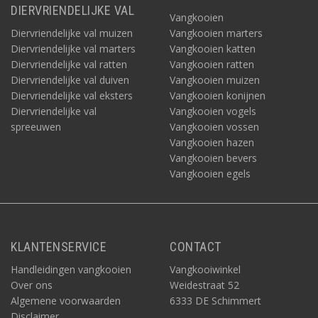
DIERVRIENDELIJKE VAL
Vangkooien
Diervriendelijke val muizen
Vangkooien marters
Diervriendelijke val marters
Vangkooien katten
Diervriendelijke val ratten
Vangkooien ratten
Diervriendelijke val duiven
Vangkooien muizen
Diervriendelijke val eksters
Vangkooien konijnen
Diervriendelijke val
Vangkooien vogels
spreeuwen
Vangkooien vossen
Vangkooien hazen
Vangkooien bevers
Vangkooien egels
KLANTENSERVICE
CONTACT
Handleidingen vangkooien
Vangkooiwinkel
Over ons
Weidestraat 52
Algemene voorwaarden
6333 DE Schimmert
Disclaimer