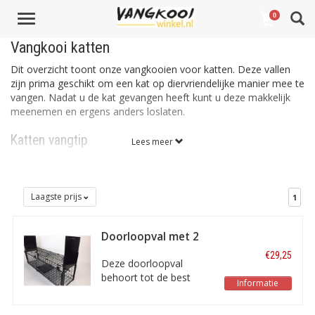
Toggle
0
navigation
Vangkooi katten
Dit overzicht toont onze vangkooien voor katten. Deze vallen
zijn prima geschikt om een kat op diervriendelijke manier mee te
vangen. Nadat u de kat gevangen heeft kunt u deze makkelijk
meenemen en ergens anders loslaten.
Katten vangtip
Lees meer
Let altijd op bij het vangen van katten dat u een kooi uitkiest die
groot genoeg is. Het dier moet wel in de kooi passen namelijk.
Een kat of ieder ander dier zal zichzelf nooit in een kooi willen
Laagste prijs
1
wringen om het aas te pakken. De meeste van de getoonde
vallen in onderstaande overzicht zijn groot genoeg voor de
meeste kattensoorten. Er staan echter ook kleinere kooien in
Doorloopval met 2
speciaal voor kittens of kleinere kattensoorten. Bepaal dus even
ingangen
€29,25
60x18x20cm
goed of u het juiste formaat kooi bestelt.
Deze doorloopval
behoort tot de best
Informatie
geteste vallen met 2
ingangen. De val is