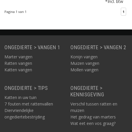
*Incl. btw
zorgt ervoor dat het dier
u bij het optillen van de
Pagina 1 van 1
1
kooi niet kan
verwonden.
ONGEDIERTE > VANGEN 1
ONGEDIERTE > VANGEN 2
Marter vangen
Konijn vangen
Ratten vangen
Muizen vangen
Katten vangen
Mollen vangen
ONGEDIERTE > TIPS
ONGEDIERTE >
KENNISGEVING
Katten in uw tuin
7 fouten met rattenvallen
Verschil tussen ratten en
Diervriendelijke
muizen
ongediertebestrijding
Het gedrag van marters
Wat eet een vos graag?