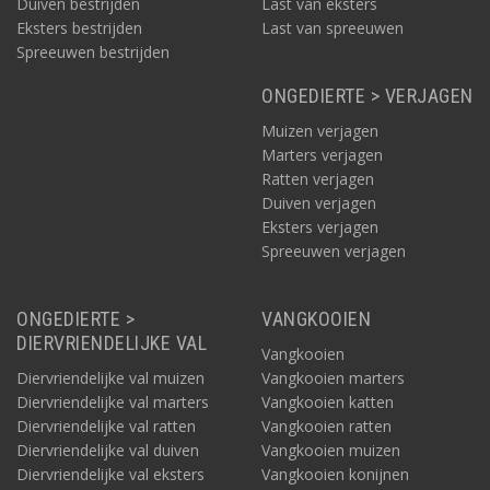
Duiven bestrijden
Last van eksters
Eksters bestrijden
Last van spreeuwen
Spreeuwen bestrijden
ONGEDIERTE > VERJAGEN
Muizen verjagen
Marters verjagen
Ratten verjagen
Duiven verjagen
Eksters verjagen
Spreeuwen verjagen
ONGEDIERTE >
VANGKOOIEN
DIERVRIENDELIJKE VAL
Vangkooien
Diervriendelijke val muizen
Vangkooien marters
Diervriendelijke val marters
Vangkooien katten
Diervriendelijke val ratten
Vangkooien ratten
Diervriendelijke val duiven
Vangkooien muizen
Diervriendelijke val eksters
Vangkooien konijnen