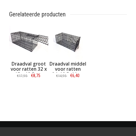
Gerelateerde producten
Draadval groot
Draadval middel
voor ratten 32 x
voor ratten
15 x 13,5 cm
24x12,5x11cm
€8,75
€6,40
€17,95
€14,95
Informatie
Informatie