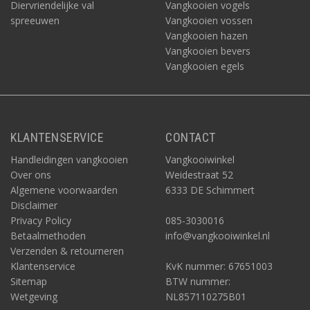
Diervriendelijke val
Vangkooien vogels
spreeuwen
Vangkooien vossen
Vangkooien hazen
Vangkooien bevers
Vangkooien egels
KLANTENSERVICE
CONTACT
Handleidingen vangkooien
Vangkooiwinkel
Over ons
Weidestraat 52
Algemene voorwaarden
6333 DE Schimmert
Disclaimer
Privacy Policy
085-3030016
Betaalmethoden
info@vangkooiwinkel.nl
Verzenden & retourneren
Klantenservice
KvK nummer: 67651003
Sitemap
BTW nummer:
Wetgeving
NL857110275B01