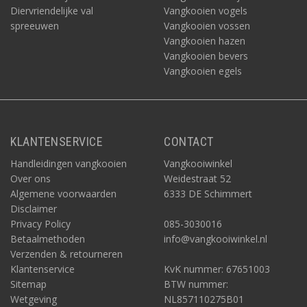
Diervriendelijke val
Vangkooien vogels
spreeuwen
Vangkooien vossen
Vangkooien hazen
Vangkooien bevers
Vangkooien egels
KLANTENSERVICE
CONTACT
Handleidingen vangkooien
Vangkooiwinkel
Over ons
Weidestraat 52
Algemene voorwaarden
6333 DE Schimmert
Disclaimer
Privacy Policy
085-3030016
Betaalmethoden
info@vangkooiwinkel.nl
Verzenden & retourneren
Klantenservice
KvK nummer: 67651003
Sitemap
BTW nummer:
Wetgeving
NL857110275B01