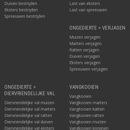
Duiven bestrijden
Last van eksters
Eksters bestrijden
Last van spreeuwen
Spreeuwen bestrijden
ONGEDIERTE > VERJAGEN
Muizen verjagen
Marters verjagen
Ratten verjagen
Duiven verjagen
Eksters verjagen
Spreeuwen verjagen
ONGEDIERTE >
VANGKOOIEN
DIERVRIENDELIJKE VAL
Vangkooien
Diervriendelijke val muizen
Vangkooien marters
Diervriendelijke val marters
Vangkooien katten
Diervriendelijke val ratten
Vangkooien ratten
Diervriendelijke val duiven
Vangkooien muizen
Diervriendelijke val eksters
Vangkooien konijnen