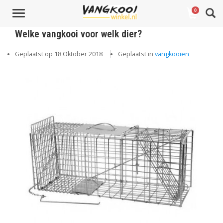
0
Toggle
navigation
Welke vangkooi voor welk dier?
Geplaatst op
18 Oktober 2018
Geplaatst in
vangkooien