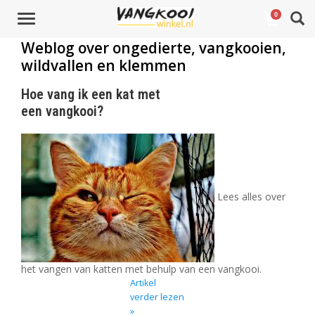
0
Toggle
navigation
Weblog over ongedierte, vangkooien,
wildvallen en klemmen
Hoe vang ik een kat met
een vangkooi?
Lees alles over
het vangen van katten met behulp van een vangkooi.
Artikel
verder lezen
»