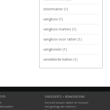
steenmarter
(1)
vangkooi
(1)
vangkooi marters
(1)
vangkooi voor ratten
(1)
vangkooien
(1)
verwilderde katten
(1)
TIPS
ONGEDIERTE > KENNISGEVING
in
Verschil tussen ratten en muizen
ttenvallen
Het gedrag van marters