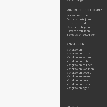
Katten vangen
ONGEDIERTE > BESTRIJDEN
Muizen bestrijden
Marters bestrijden
Ratten bestrijden
Duiven bestrijden
Eksters bestrijden
Spreeuwen bestrijden
VANGKOOIEN
Vangkooien
Vangkooien marters
Vangkooien katten
Vangkooien ratten
Vangkooien muizen
Vangkooien konijnen
Vangkooien vogels
Vangkooien vossen
Vangkooien hazen
Vangkooien bevers
Vangkooien egels