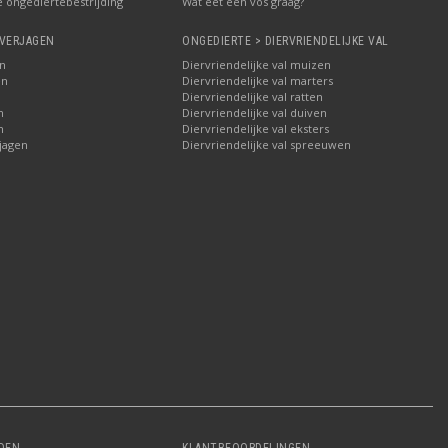
e ongediertebestrijding
Wat eet een vos graag?
 VERJAGEN
ONGEDIERTE > DIERVRIENDELIJKE VAL
n
Diervriendelijke val muizen
en
Diervriendelijke val marters
n
Diervriendelijke val ratten
n
Diervriendelijke val duiven
n
Diervriendelijke val eksters
jagen
Diervriendelijke val spreeuwen