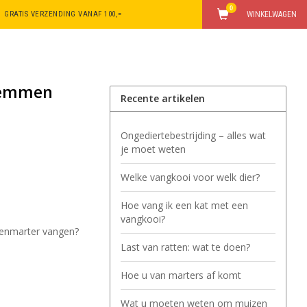
0
GRATIS VERZENDING VANAF 100,=
WINKELWAGEN
klemmen
Recente artikelen
Ongediertebestrijding – alles wat
je moet weten
Welke vangkooi voor welk dier?
Hoe vang ik een kat met een
vangkooi?
eenmarter vangen?
Last van ratten: wat te doen?
Hoe u van marters af komt
Wat u moeten weten om muizen