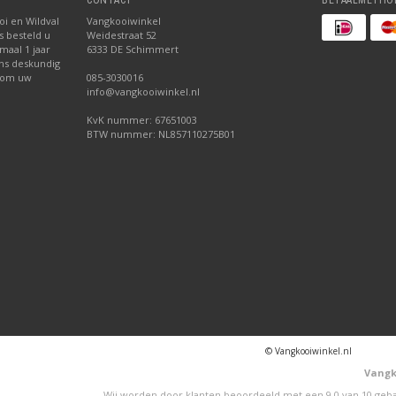
CONTACT
BETAALMETHO
oi en Wildval
Vangkooiwinkel
s besteld u
Weidestraat 52
maal 1 jaar
6333 DE Schimmert
ns deskundig
 om uw
085-3030016
info@vangkooiwinkel.nl
KvK nummer: 67651003
BTW nummer: NL857110275B01
© Vangkooiwinkel.nl
Vangk
Wij worden door klanten beoordeeld met een
9,0
van
10
geba