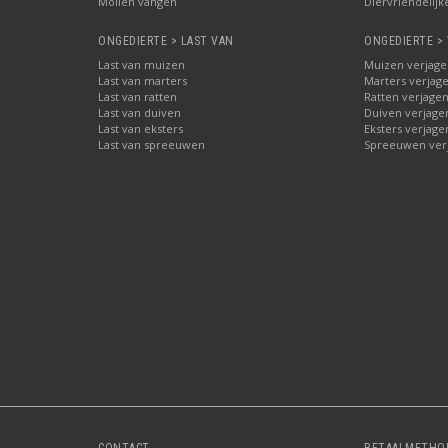
Mollen vangen
Diervriendelijk
ONGEDIERTE > LAST VAN
ONGEDIERTE >
Last van muizen
Muizen verjage
Last van marters
Marters verjag
Last van ratten
Ratten verjage
Last van duiven
Duiven verjage
Last van eksters
Eksters verjage
Last van spreeuwen
Spreeuwen ver