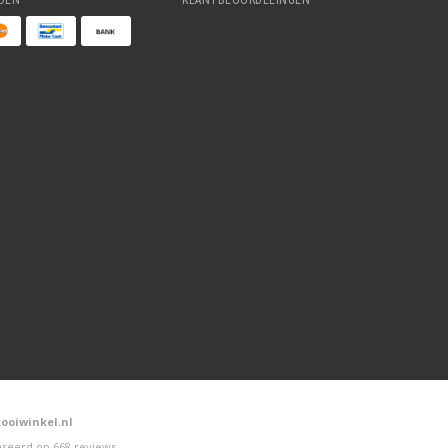
DEN
KLANTBEOORDELINGEN
ooiwinkel.nl
seerd op
668
reviews
.