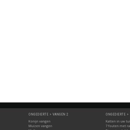
ONGEDIERTE > VANGEN 2
ONGEDIERTE > 
Konijn vangen
Katten in uw tu
Muizen vangen
7 fouten met ra