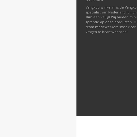
OVER ONS
Vangkooiwinkel.nl is de Vangko
specialist van Nederland! Bij on
slim een veilig! Wij bieden mini
garantie op onze producten. O
team medewerkers staat klaar
vragen te beantwoorden!