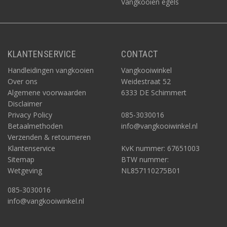
Vangkooien egels
KLANTENSERVICE
CONTACT
Handleidingen vangkooien
Vangkooiwinkel
Over ons
Weidestraat 52
Algemene voorwaarden
6333 DE Schimmert
Disclaimer
Privacy Policy
085-3030016
Betaalmethoden
info@vangkooiwinkel.nl
Verzenden & retourneren
Klantenservice
KvK nummer: 67651003
Sitemap
BTW nummer:
Wetgeving
NL857110275B01
085-3030016
info@vangkooiwinkel.nl