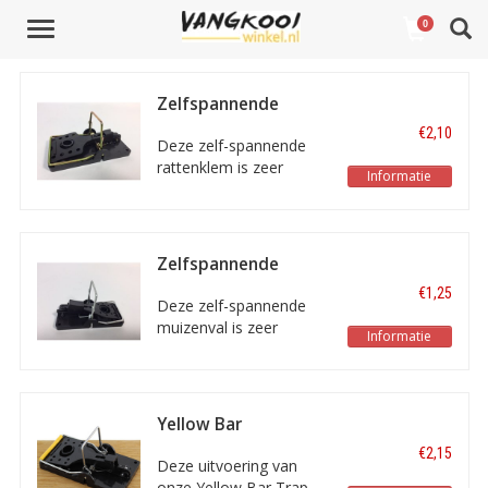
Toggle
0
Naam aflopend
1
navigation
Zelfspannende
rattenklem
€2,10
Deze zelf-spannende
rattenklem is zeer
Informatie
eenvoudig te stellen,
zelfs met één hand.
Zelfspannende
muizenval
€1,25
Deze zelf-spannende
muizenval is zeer
Informatie
eenvoudig te stellen,
zelfs met één hand.
Yellow Bar
Zelfspannende
€2,15
rattenklem
Deze uitvoering van
onze Yellow Bar Trap