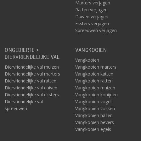
Marters verjagen
Ratten verjagen
Duiven verjagen
Eksters verjagen
Spreeuwen verjagen
ONGEDIERTE >
VANGKOOIEN
DIERVRIENDELIJKE VAL
Vangkooien
Diervriendelijke val muizen
Vangkooien marters
Muizenval op batterijen
Diervriendelijke val marters
Vangkooien katten
Wat betreft de stroomvoorziening: bij veel van de vallen is er
Diervriendelijke val ratten
Vangkooien ratten
een batterij-indicator aanwezig. Er zijn ook elektrische vallen
Diervriendelijke val duiven
Vangkooien muizen
waarbij direct te zien is of een muis of rat gevangen is: in dat
Diervriendelijke val eksters
Vangkooien konijnen
geval gaat er een
ledlampje
knipperen. Op de benodigde
Diervriendelijke val
Vangkooien vogels
batterijen kan tot tientallen keren achtereen een muis elektrisch
spreeuwen
Vangkooien vossen
worden gevangen. Tip: geef de elektrische muizenval wel even
Vangkooien hazen
de tijd (maximaal een paar dagen), omdat ook een muis soms
Vangkooien bevers
voorzichtig is met iets nieuws in zijn blikveld.
Vangkooien egels
Elektrische muizenval kopen