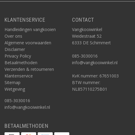
Een elektrische muizenval kopen? Elektrische muizenvallen
kunnen veelvoudig worden ingezet. Na het schoonmaken van de
val na een 'voltreffer' kan de val opnieuw dienst doen om een
KLANTENSERVICE
CONTACT
andere muis definitief te verjagen door ook deze een elektrische
schok toe te dienen. Een muizenval op batterijen kopen? Een val
Handleidingen vangkooien
Vangkooiwinkel
die een muis snel elektrocuteert, zodat u de muizen, zonder dat
Over ons
Weidestraat 52
deze onnodig pijn hoeven te lijden, kunt bestrijden met één
Algemene voorwaarden
6333 DE Schimmert
definitieve stroomstoot? Zie deze keuze aan elektrische
Disclaimer
muizenvallen.
Privacy Policy
085-3030016
Betaalmethoden
info@vangkooiwinkel.nl
Verzenden & retourneren
Klantenservice
KvK nummer: 67651003
Sitemap
BTW nummer:
Wetgeving
NL857110275B01
085-3030016
info@vangkooiwinkel.nl
BETAALMETHODEN