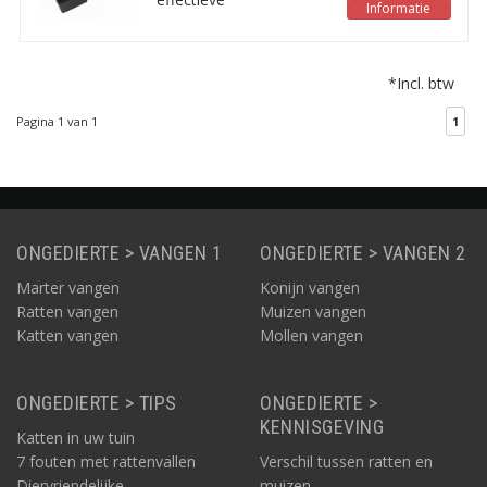
Informatie
sleutel.
rattenvoerdoos met een
transparante deksel.
Alleen te openen met
*Incl. btw
een sleutel. Deze
voerdoos wordt
Pagina 1 van 1
1
geleverd met 1 rattenval
en een 1 bijbehorende
sleutel.
ONGEDIERTE > VANGEN 1
ONGEDIERTE > VANGEN 2
Marter vangen
Konijn vangen
Ratten vangen
Muizen vangen
Katten vangen
Mollen vangen
ONGEDIERTE > TIPS
ONGEDIERTE >
KENNISGEVING
Katten in uw tuin
7 fouten met rattenvallen
Verschil tussen ratten en
Diervriendelijke
muizen