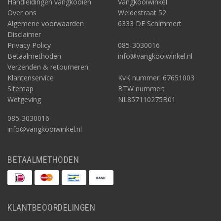
Handleidingen vangkooien
Vangkooiwinkel
Over ons
Weidestraat 52
Algemene voorwaarden
6333 DE Schimmert
Disclaimer
Privacy Policy
085-3030016
Betaalmethoden
info@vangkooiwinkel.nl
Verzenden & retourneren
Klantenservice
KvK nummer: 67651003
Sitemap
BTW nummer:
Wetgeving
NL857110275B01
085-3030016
info@vangkooiwinkel.nl
BETAALMETHODEN
KLANTBEOORDELINGEN