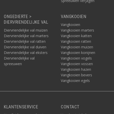
Spreeuwen verjagen
ONGEDIERTE >
VANGKOOIEN
DIERVRIENDELIJKE VAL
Vangkooien
Diervriendelijke val muizen
Vangkooien marters
Diervriendelijke val marters
Vangkooien katten
Diervriendelijke val ratten
Vangkooien ratten
Diervriendelijke val duiven
Vangkooien muizen
Diervriendelijke val eksters
Vangkooien konijnen
Diervriendelijke val
Vangkooien vogels
spreeuwen
Vangkooien vossen
Vangkooien hazen
Vangkooien bevers
Vangkooien egels
KLANTENSERVICE
CONTACT