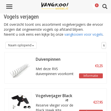
Toggle
0
navigation
Vogels verjagen
Dit overzicht toont ons assortiment vogelverjagers die ervoor
zorgen dat ongewenste vogels op afstand blijven.
Neemt u ook eens een kijkje bij onze
vangkooien voor vogels
.
Naam oplopend
1
Duivenpinnen
€3,25
Met deze RVS
duivenpinnen voorkomt
Informatie
u snel en gemakkelijk
overlast van duiven en
andere vogels. De
flexibele pinnen hebben
Vogelverjager Black
een lange levensduur en
Hawk Kite - Losse
€27,95
zijn eenvoudig te
vlieger
Reserve vlieger voor de
plaatsen.
Black Hawk Kite