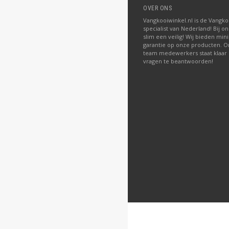
OVER ONS
Vangkooiwinkel.nl is de Vangko
specialist van Nederland! Bij on
slim een veilig! Wij bieden mini
garantie op onze producten. O
team medewerkers staat klaar
vragen te beantwoorden!