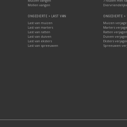
Muizen vangen
7 fouten met ra
Mollen vangen
Diervriendelijk
ONGEDIERTE > LAST VAN
ONGEDIERTE >
Last van muizen
Muizen verjage
Last van marters
Marters verjag
Last van ratten
Ratten verjage
Last van duiven
Duiven verjage
Last van eksters
Eksters verjage
Last van spreeuwen
Spreeuwen ver