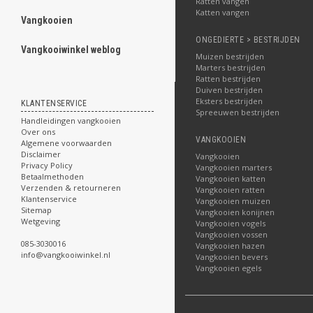
Ratten vangen
Katten vangen
Vangkooien
ghost
ONGEDIERTE > BESTRIJDEN
Vangkooiwinkel weblog
.
Muizen bestrijden
Marters bestrijden
Ratten bestrijden
Duiven bestrijden
Eksters bestrijden
KLANTENSERVICE
Spreeuwen bestrijden
Handleidingen vangkooien
.
Over ons
.
VANGKOOIEN
Algemene voorwaarden
.
Disclaimer
.
Vangkooien
Privacy Policy
.
Vangkooien marters
Betaalmethoden
.
Vangkooien katten
Verzenden & retourneren
.
Vangkooien ratten
Klantenservice
.
Vangkooien muizen
Sitemap
.
Vangkooien konijnen
Wetgeving
.
Vangkooien vogels
Vangkooien vossen
085-3030016
.
Vangkooien hazen
info@vangkooiwinkel.nl
.
Vangkooien bevers
Vangkooien egels