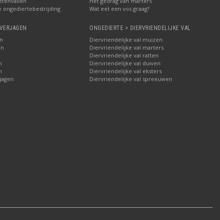
ttenvallen
Het gedrag van marters
e ongediertebestrijding
Wat eet een vos graag?
 VERJAGEN
ONGEDIERTE > DIERVRIENDELIJKE VAL
n
Diervriendelijke val muizen
en
Diervriendelijke val marters
n
Diervriendelijke val ratten
n
Diervriendelijke val duiven
n
Diervriendelijke val eksters
jagen
Diervriendelijke val spreeuwen