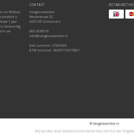
CONTACT
BETAALMETHO
oi en Wildval
Vangkooiwinkel
s besteld u
Weidestraat 52
maal 1 jaar
6333 DE Schimmert
ns deskundig
 om uw
085-3030016
info@vangkooiwinkel.nl
KvK nummer: 67651003
BTW nummer: NL857110275B01
© Vangkooiwinkel.nl
Wij worden door klanten beoordeeld met een
9,0
van
10
geba