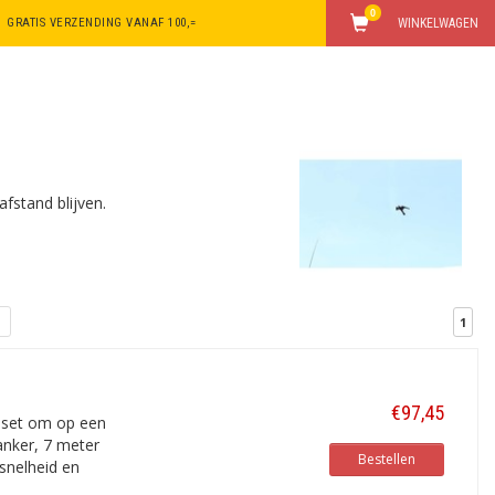
0
GRATIS VERZENDING VANAF 100,=
WINKELWAGEN
fstand blijven.
1
€97,45
e set om op een
anker, 7 meter
Bestellen
 snelheid en