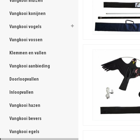
Vangkooi muizen
ghost
Vangkooi konijnen
ghost
Vangkooi vogels
ghost
Vangkooi vossen
ghost
Klemmen en vallen
ghost
Vangkooi aanbieding
ghost
Doorloopvallen
ghost
Inloopvallen
ghost
Vangkooi hazen
ghost
Vangkooi bevers
ghost
Vangkooi egels
ghost