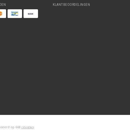
DEN
KLANTBEOORDELINGEN
seerd op
668
reviews
.