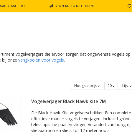
DAAG VERSTUURD
VERZENDING MET POSTNL
ortiment vogelverjagers die ervoor zorgen dat ongewenste vogels op a
e bij onze
vangkooien voor vogels
.
Hoogste prijs
20
Lijst
Vogelverjager Black Hawk Kite 7M
De Black Hawk Kite vogelverschrikker. Een complet
effectieve manier vogels te verjagen. Inclusief grond
telescopische paal en vlieger. Verandert van hoogte,
vliegpatroon en vliegt tot 12 meter hoog.