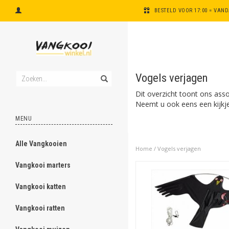
BESTELD VOOR 17:00 = VAN
Vogels verjagen
Dit overzicht toont ons ass
Neemt u ook eens een kijkj
MENU
Alle Vangkooien
ghost
Home
/
Vogels verjagen
Vangkooi marters
ghost
Vangkooi katten
ghost
Vangkooi ratten
ghost