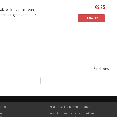
€3,25
kkelijk overlast van
 een lange levensduur
Bestellen
*Incl. btw
1
TIPS
ONGEDIERTE > KENNISGEVING
in
Verschil tussen ratten en muizen