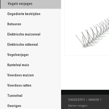
Vogels verjagen
ghost
Ongedierte bestrijden
ghost
Retouren
ghost
Elektrische muizenval
ghost
Elektrische rattenval
ghost
Vogelverjager
ghost
Kantelval muis
ghost
Voerdoos muizen
ghost
Voerdoos ratten
ghost
Tunnelval
ghost
ONGEDIERTE > VANGEN 1
Marter vangen
Overigen
ghost