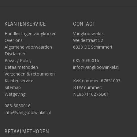
KLANTENSERVICE
CONTACT
Handleidingen vangkooien
Vangkooiwinkel
Over ons
Weidestraat 52
Algemene voorwaarden
6333 DE Schimmert
Disclaimer
Privacy Policy
085-3030016
Betaalmethoden
info@vangkooiwinkel.nl
Verzenden & retourneren
Klantenservice
KvK nummer: 67651003
Sitemap
BTW nummer:
Wetgeving
NL857110275B01
085-3030016
info@vangkooiwinkel.nl
BETAALMETHODEN