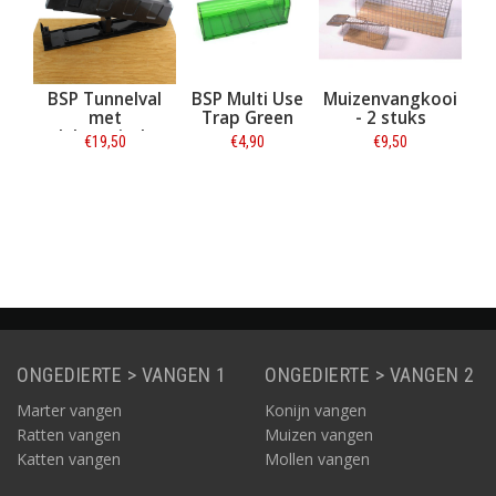
BSP Tunnelval
BSP Multi Use
Muizenvangkooi
em
met
Trap Green
- 2 stuks
v
en
elektronische
v
€19,50
€4,90
€9,50
"
verklikker
Informatie
Informatie
Informatie
ONGEDIERTE > VANGEN 1
ONGEDIERTE > VANGEN 2
Marter vangen
Konijn vangen
Ratten vangen
Muizen vangen
Katten vangen
Mollen vangen