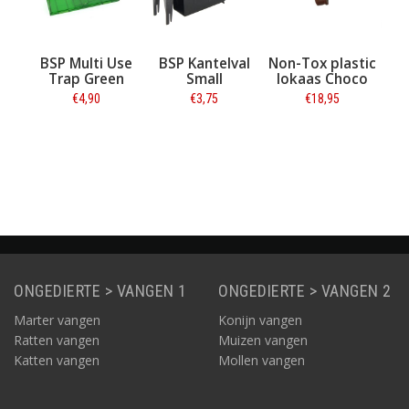
oor
BSP Multi Use
BSP Kantelval
Non-Tox plastic
izen
Trap Green
Small
lokaas Choco
v
h"
v
€4,90
€3,75
€18,95
Informatie
Informatie
Informatie
ONGEDIERTE > VANGEN 1
ONGEDIERTE > VANGEN 2
Marter vangen
Konijn vangen
Ratten vangen
Muizen vangen
Katten vangen
Mollen vangen