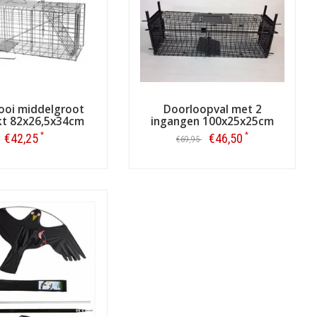
s. Kies bijvoorbeeld voor wat fruit,
idden van de kooi (als het een
 dat het voor de ekster niet al te
p de plek waar u de vogels waarneemt.
te vergroten. Wilt u de eksters liever
ooi middelgroot
Doorloopval met 2
u behalve vangkooien ook enkele andere
kt 82x26,5x34cm
ingangen 100x25x25cm
*
*
€42,25
€46,50
€69,95
Bestellen
Bestellen