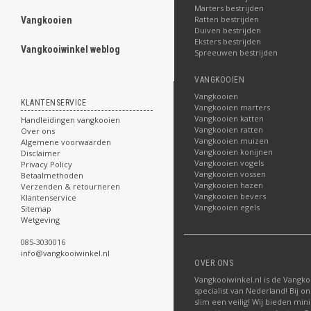
Marters bestrijden
Ratten bestrijden
Vangkooien
ghost
Duiven bestrijden
Eksters bestrijden
Vangkooiwinkel weblog
.
Spreeuwen bestrijden
VANGKOOIEN
Vangkooien
KLANTENSERVICE
Vangkooien marters
Vangkooien katten
Handleidingen vangkooien
.
Vangkooien ratten
Over ons
.
Vangkooien muizen
Algemene voorwaarden
.
Vangkooien konijnen
Disclaimer
.
Vangkooien vogels
Privacy Policy
.
Vangkooien vossen
Betaalmethoden
.
Vangkooien hazen
Verzenden & retourneren
.
Vangkooien bevers
Klantenservice
.
Vangkooien egels
Sitemap
.
Wetgeving
.
085-3030016
.
info@vangkooiwinkel.nl
.
OVER ONS
Vangkooiwinkel.nl is de Vangko
specialist van Nederland! Bij on
slim een veilig! Wij bieden mini