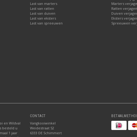
Last van marters
Marters verjag
Last van ratten
Ratten verjage
Last van duiven
Duiven verjage
Last van eksters
Eksters verjage
Last van spreeuwen
Spreeuwen ver
CONTACT
BETAALMETHO
oi en Wildval
Vangkooiwinkel
s besteld u
Weidestraat 52
maal 1 jaar
6333 DE Schimmert