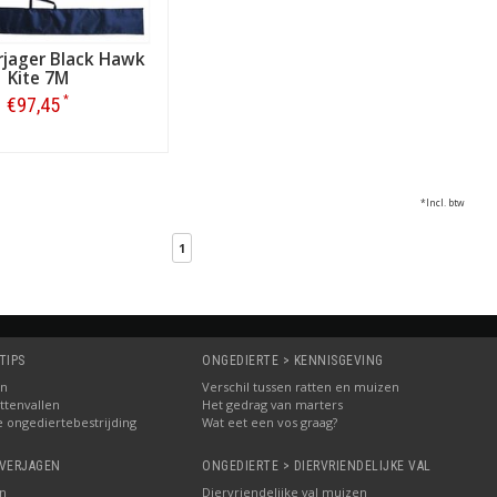
rjager Black Hawk
Kite 7M
*
€97,45
Bestellen
*Incl. btw
1
TIPS
ONGEDIERTE > KENNISGEVING
in
Verschil tussen ratten en muizen
ttenvallen
Het gedrag van marters
e ongediertebestrijding
Wat eet een vos graag?
 VERJAGEN
ONGEDIERTE > DIERVRIENDELIJKE VAL
n
Diervriendelijke val muizen