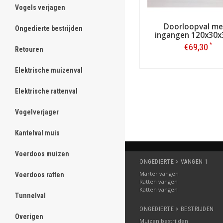
Vogels verjagen
ghost
Doorloopval me
Ongedierte bestrijden
ghost
ingangen 120x30
*
€69,30
Retouren
ghost
Bestellen
Elektrische muizenval
ghost
Elektrische rattenval
ghost
Vogelverjager
ghost
Kantelval muis
ghost
Voerdoos muizen
ghost
ONGEDIERTE > VANGEN 1
Marter vangen
Voerdoos ratten
ghost
Ratten vangen
Katten vangen
Tunnelval
ghost
ONGEDIERTE > BESTRIJDEN
Overigen
ghost
Muizen bestrijden