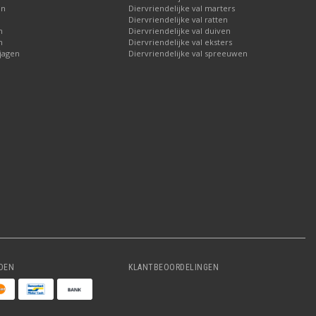
en
Diervriendelijke val marters
n
Diervriendelijke val ratten
n
Diervriendelijke val duiven
n
Diervriendelijke val eksters
jagen
Diervriendelijke val spreeuwen
DEN
KLANTBEOORDELINGEN