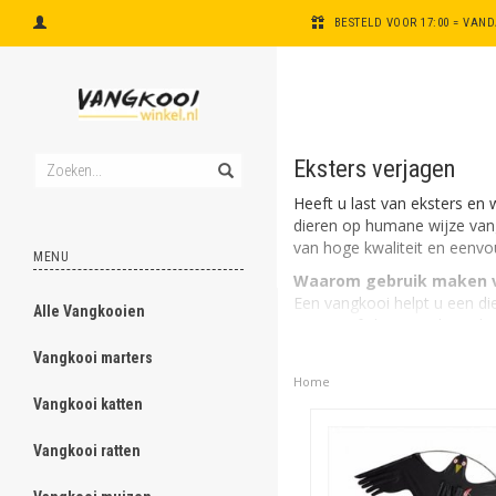
BESTELD VOOR 17:00 = VAN
Eksters verjagen
Heeft u last van eksters en
dieren op humane wijze vang
van hoge kwaliteit en eenvou
MENU
Waarom gebruik maken 
Een vangkooi helpt u een die
Alle Vangkooien
ghost
instapt of vliegt. Nadat u d
ze te vangen en elders weer
Vangkooi marters
ghost
Een vangkooi of inloopva
Home
Als u besluit een vangkooi 
Vangkooi katten
ghost
vogel niet aantrekkelijk. Ee
ook aan te kiezen voor mee
Vangkooi ratten
ghost
Hoe een ekster de kooi i