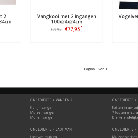
t 2
Vangkooi met 2 ingangen
Vogelve
x34cm
100x24x24cm
*
€77,95
€99,95
Bestellen
Pagina 1 van 1
ONGEDIERTE > VANGEN 2
ONGEDIERTE > 
Konijn vangen
Katten in uw tu
Muizen vangen
7 fouten met ra
Mollen vangen
Diervriendelijk
ONGEDIERTE > LAST VAN
ONGEDIERTE >
Last van muizen
Muizen verjage