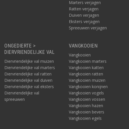
Marters verjagen
of ander voorwerp in past. Daarnaast zijn elektrische
rattenvallen zoals vermeld veilig omdat er bij dit type val géén
Ratten verjagen
gebruik hoeft te worden gemaakt van gif en chemicaliën.
Duiven verjagen
Eksters verjagen
Spreeuwen verjagen
ONGEDIERTE >
VANGKOOIEN
DIERVRIENDELIJKE VAL
Vangkooien
Diervriendelijke val muizen
Vangkooien marters
Diervriendelijke val marters
Vangkooien katten
Diervriendelijke val ratten
Vangkooien ratten
Diervriendelijke val duiven
Vangkooien muizen
Diervriendelijke val eksters
Vangkooien konijnen
Diervriendelijke val
Vangkooien vogels
Rattenval op batterijen
spreeuwen
Vangkooien vossen
Wat betreft de stroomvoorziening: bij veel van de vallen is er
Vangkooien hazen
een batterij-indicator aanwezig. Er zijn ook elektrische vallen
Vangkooien bevers
waarbij direct te zien is of een rat of muis gevangen is: in dat
Vangkooien egels
geval gaat er een
ledlampje
knipperen. Op de benodigde
batterijen kan tot tientallen keren achtereen een rat of muis