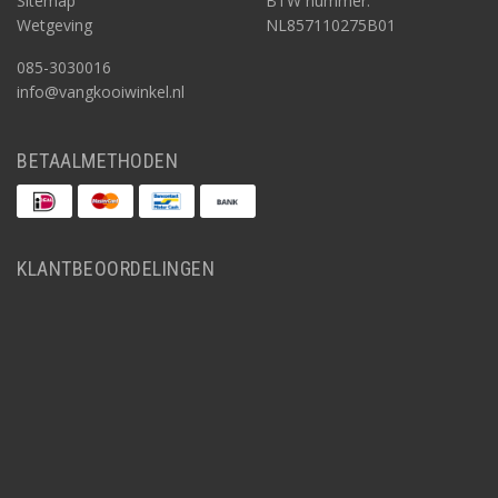
Sitemap
BTW nummer:
Wetgeving
NL857110275B01
085-3030016
info@vangkooiwinkel.nl
BETAALMETHODEN
KLANTBEOORDELINGEN