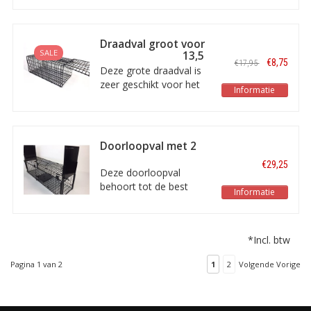
ratten en grotere
muizen. De afmetingen
van de val bedragen 16
Draadval groot voor
x 10 x 8 cm.
SALE
ratten 32 x 15 x 13,5
€8,75
€17,95
cm
Deze grote draadval is
zeer geschikt voor het
Informatie
vangen van kleine en
middelgrote ratten. De
afmetingen van de val
bedragen 32 x 15 x 13,5
Doorloopval met 2
cm.
ingangen
€29,25
60x18x20cm
Deze doorloopval
behoort tot de best
Informatie
geteste vallen met 2
ingangen. De val is
geschikt voor o.a. egels,
*Incl. btw
eekhoorns, ratten,
marters, konijnen en
Pagina 1 van 2
1
2
Volgende Vorige
kleinere katten.