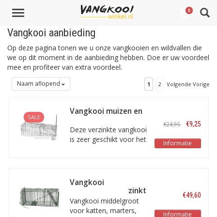
Toggle
0
navigation
Vangkooi aanbieding
Op deze pagina tonen we u onze vangkooien en wildvallen die
we op dit moment in de aanbieding hebben. Doe er uw voordeel
mee en profiteer van extra voordeel.
Naam aflopend
1
2
Volgende Vorige
Vangkooi muizen en
SALE
ratten verzinkt
€9,25
€24,95
40x14x14cm
Deze verzinkte vangkooi
is zeer geschikt voor het
Informatie
vangen van ratten en
muizen. De afmetingen
van de val bedragen 40
x 14 x 14 cm.
Vangkooi
middelgroot verzinkt
€49,60
met beschermlaag
Vangkooi middelgroot
82x26,5x34cm
voor katten, marters,
Informatie