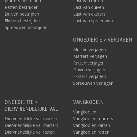
Marters bestrijden
Last van ratten
Ratten bestrijden
Last van duiven
Duiven bestrijden
Last van eksters
Eksters bestrijden
Last van spreeuwen
Spreeuwen bestrijden
ONGEDIERTE > VERJAGEN
Muizen verjagen
Marters verjagen
Ratten verjagen
Duiven verjagen
Eksters verjagen
Spreeuwen verjagen
ONGEDIERTE >
VANGKOOIEN
DIERVRIENDELIJKE VAL
Vangkooien
Diervriendelijke val muizen
Vangkooien marters
Diervriendelijke val marters
Vangkooien katten
Diervriendelijke val ratten
Vangkooien ratten