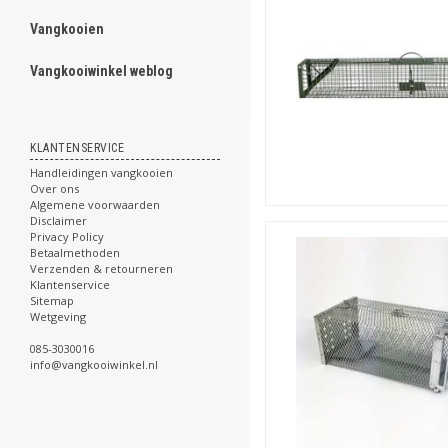
Vangkooien
ghost
Vangkooiwinkel weblog
.
KLANTENSERVICE
Handleidingen vangkooien
.
Over ons
.
Algemene voorwaarden
.
Disclaimer
.
Privacy Policy
.
Betaalmethoden
.
Verzenden & retourneren
.
Klantenservice
.
Sitemap
.
Wetgeving
.
085-3030016
.
info@vangkooiwinkel.nl
.