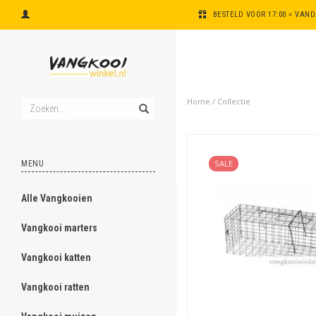
BESTELD VOOR 17:00 = VAN
Home
/
Collectie
SALE
MENU
Alle Vangkooien
ghost
Vangkooi marters
ghost
Vangkooi katten
ghost
Vangkooi ratten
ghost