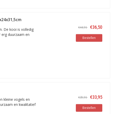
7x24x31,5cm
€36,50
€44,95
. De kooi is volledig
r erg duurzaam en
Bestellen
€33,95
€39,95
en kleine vogels en
duurzaam en kwalitatief
Bestellen