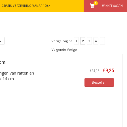
0
GRATIS VERZENDING VANAF 100,=
WINKELWAGEN
Vorige pagina
1
2
3
4
5
Volgende Vorige
4cm
€9,25
€24,95
angen van ratten en
x 14 cm.
Bestellen