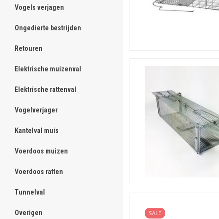
Vogels verjagen
ghost
Ongedierte bestrijden
ghost
Retouren
ghost
Elektrische muizenval
ghost
Elektrische rattenval
ghost
Vogelverjager
ghost
Kantelval muis
ghost
Voerdoos muizen
ghost
Voerdoos ratten
ghost
Tunnelval
ghost
Overigen
ghost
SALE