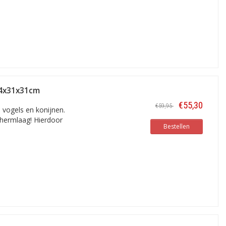
94x31x31cm
€55,30
€59,95
 vogels en konijnen.
chermlaag! Hierdoor
Bestellen