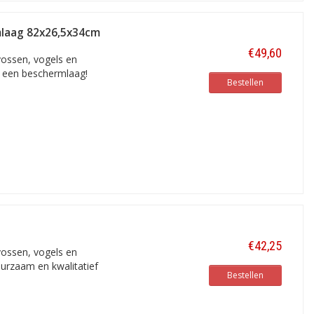
mlaag 82x26,5x34cm
€49,60
vossen, vogels en
an een beschermlaag!
Bestellen
€42,25
vossen, vogels en
duurzaam en kwalitatief
Bestellen