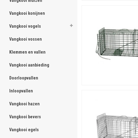
Vangkooi muizen
ghost
Vangkooi konijnen
ghost
Vangkooi vogels
ghost
Vangkooi vossen
ghost
Klemmen en vallen
ghost
Vangkooi aanbieding
ghost
Doorloopvallen
ghost
Inloopvallen
ghost
Vangkooi hazen
ghost
Vangkooi bevers
ghost
Vangkooi egels
ghost