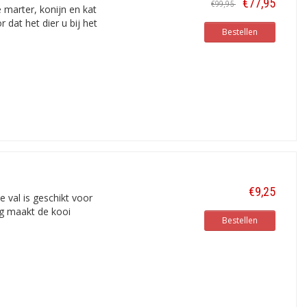
€77,95
€99,95
 marter, konijn en kat
 dat het dier u bij het
Bestellen
€9,25
val is geschikt voor
ng maakt de kooi
Bestellen