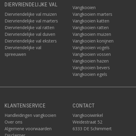
DIERVRIENDELIJKE VAL
Vangkooien
Diervriendelijke val muizen
Vangkooien marters
Diervriendelijke val marters
Vangkooien katten
Diervriendelijke val ratten
Vangkooien ratten
Diervriendelijke val duiven
Vangkooien muizen
Diervriendelijke val eksters
Vangkooien konijnen
Diervriendelijke val
Vangkooien vogels
spreeuwen
Vangkooien vossen
Vangkooien hazen
Vangkooien bevers
Vangkooien egels
KLANTENSERVICE
CONTACT
Handleidingen vangkooien
Vangkooiwinkel
Over ons
Weidestraat 52
Algemene voorwaarden
6333 DE Schimmert
Disclaimer