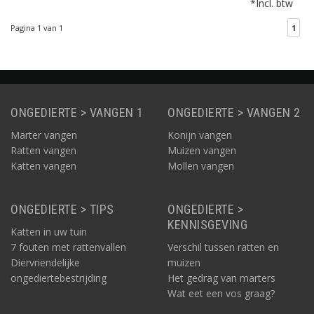
*Incl. btw
ingang zorgt voor een
hogere vangkans.
Pagina 1 van 1
1
ONGEDIERTE > VANGEN 1
ONGEDIERTE > VANGEN 2
Marter vangen
Konijn vangen
Ratten vangen
Muizen vangen
Katten vangen
Mollen vangen
ONGEDIERTE > TIPS
ONGEDIERTE >
KENNISGEVING
Katten in uw tuin
7 fouten met rattenvallen
Verschil tussen ratten en
Diervriendelijke
muizen
ongediertebestrijding
Het gedrag van marters
Wat eet een vos graag?