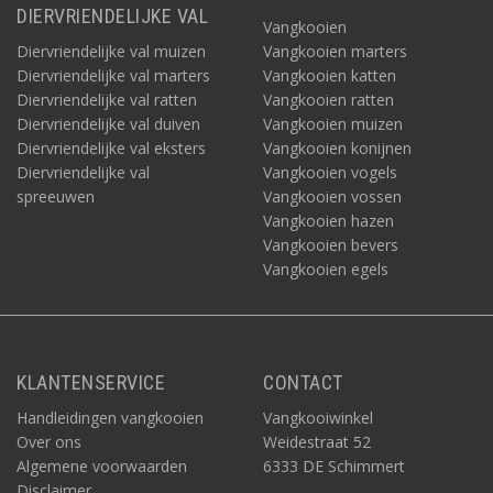
DIERVRIENDELIJKE VAL
Vangkooien
Diervriendelijke val muizen
Vangkooien marters
Diervriendelijke val marters
Vangkooien katten
Diervriendelijke val ratten
Vangkooien ratten
Diervriendelijke val duiven
Vangkooien muizen
Diervriendelijke val eksters
Vangkooien konijnen
Diervriendelijke val
Vangkooien vogels
spreeuwen
Vangkooien vossen
Vangkooien hazen
Vangkooien bevers
Vangkooien egels
KLANTENSERVICE
CONTACT
Handleidingen vangkooien
Vangkooiwinkel
Over ons
Weidestraat 52
Algemene voorwaarden
6333 DE Schimmert
Disclaimer