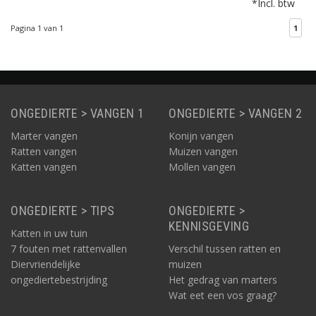
*Incl. btw
gemakkelijk in een hoek
te plaatsen.
Pagina 1 van 1
1
ONGEDIERTE > VANGEN 1
ONGEDIERTE > VANGEN 2
Marter vangen
Konijn vangen
Ratten vangen
Muizen vangen
Katten vangen
Mollen vangen
ONGEDIERTE > TIPS
ONGEDIERTE >
KENNISGEVING
Katten in uw tuin
7 fouten met rattenvallen
Verschil tussen ratten en
Diervriendelijke
muizen
ongediertebestrijding
Het gedrag van marters
Wat eet een vos graag?