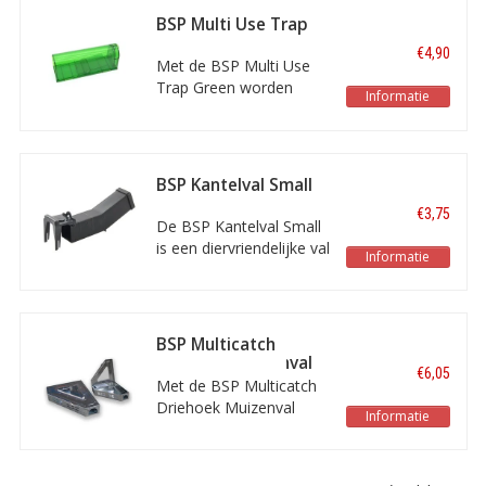
hooizolders, maneges,
BSP Multi Use Trap
boerderijen of andere
Green
€4,90
plaatsen waar veel
Met de BSP Multi Use
ratten of muizen zijn.
Trap Green worden
Informatie
muizen levend
gevangen, zodat ze
weer uitgezet kunnen
worden. De val kan
BSP Kantelval Small
meerdere keren gebruikt
€3,75
worden.
De BSP Kantelval Small
is een diervriendelijke val
Informatie
voor muizen, die zeer
gemakkelijk te stellen is
en kan worden voorzien
van een lokmiddel.
BSP Multicatch
Driehoek Muizenval
€6,05
Met de BSP Multicatch
Driehoek Muizenval
Informatie
kunnen meerdere
muizen gevangen
worden. De val is