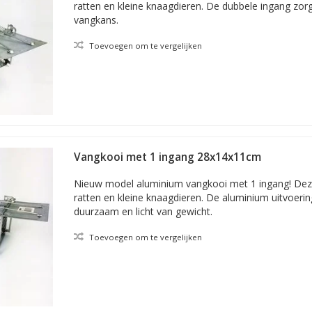
ratten en kleine knaagdieren. De dubbele ingang zor
de muizen lopen. Soms zijn die routes goed zichtbaar en soms weet u 
vangkans.
ts dan de kooien langs de muren. Muizen lopen meestal niet over ope
kooien in looproutes en u vergroot de pakkans. Verder heeft u nooit 
Toevoegen om te vergelijken
s ook voor dat u eerder van het probleem af bent. Specifiek voor mu
een hoek van de ruimte. Deze vallen werken vaak goed.
bben we ook een klein aantal producten toegevoegd voor het bestrij
n aantal diervriendelijke vangkooien.
Vangkooi met 1 ingang 28x14x11cm
winkel.nl is hét adres voor inloopvallen, doorloopvallen, muizenval
Nieuw model aluminium vangkooi met 1 ingang! Deze 
ratten en kleine knaagdieren. De aluminium uitvoeri
duurzaam en licht van gewicht.
Toevoegen om te vergelijken