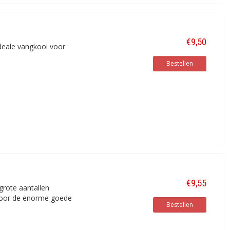
€9,50
deale vangkooi voor
Bestellen
€9,55
grote aantallen
 door de enorme goede
Bestellen