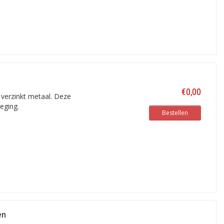
€0,00
verzinkt metaal. Deze
eging.
Bestellen
en