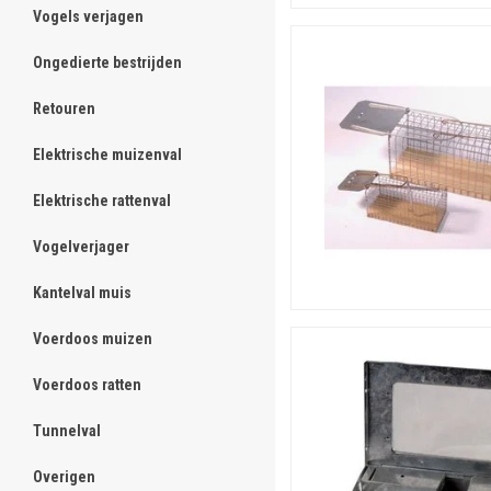
Vogels verjagen
ghost
Ongedierte bestrijden
ghost
Retouren
ghost
Elektrische muizenval
ghost
Elektrische rattenval
ghost
Vogelverjager
ghost
Kantelval muis
ghost
Voerdoos muizen
ghost
Voerdoos ratten
ghost
Tunnelval
ghost
Overigen
ghost