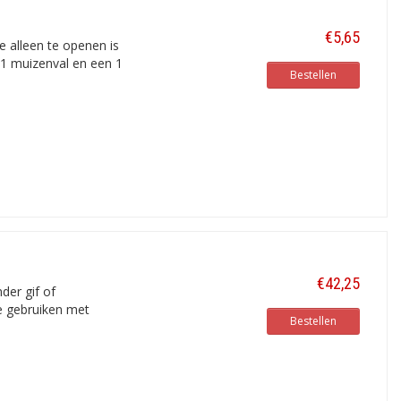
€5,65
e alleen te openen is
 1 muizenval en een 1
Bestellen
€42,25
der gif of
te gebruiken met
Bestellen