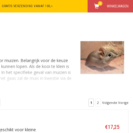
0
GRATIS VERZENDING VANAF 100,=
WINKELWAGEN
r muizen. Belangrijk voor de keuze
kunnen lopen. Als de kooi te klein is
 In het specifieke geval van muizen is
het gaas zal de muis in kwestie via de
et plankje/ triggermechanisme in het
1
2
Volgende Vorige
 als het gaat om een inloopval. In geval
€17,25
eschikt voor kleine
vangkans aanzienlijk. Plaats de kooien