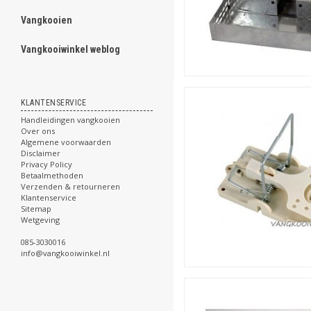
Vangkooien
ghost
Vangkooiwinkel weblog
.
KLANTENSERVICE
Handleidingen vangkooien
.
Over ons
.
Algemene voorwaarden
.
Disclaimer
.
Privacy Policy
.
Betaalmethoden
.
Verzenden & retourneren
.
Klantenservice
.
Sitemap
.
Wetgeving
.
085-3030016
.
info@vangkooiwinkel.nl
.