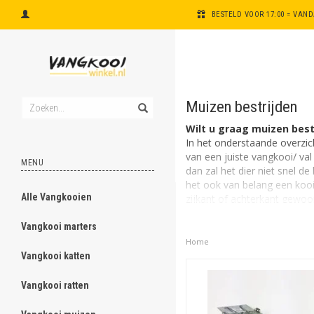
BESTELD VOOR 17:00 = VAN
Muizen bestrijden
Wilt u graag muizen best
In het onderstaande overzi
van een juiste vangkooi/ val 
MENU
dan zal het dier niet snel de
het ook van belang een kooi 
Alle Vangkooien
ghost
zijkant of achterkant gewoo
Last van muizen? Hoe va
Vangkooi marters
ghost
Een muis vangt u met bijvoo
Home
midden van de kooi als het e
Vangkooi katten
ghost
van een klem plaats u het a
Vangkooi ratten
ghost
Vangtip - Meerdere kooi
Een belangrijke tip is om m