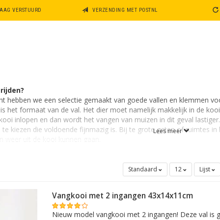
DAAG VERSTUURD
VERZENDING MET POSTNL
rijden?
cht hebben we een selectie gemaakt van goede vallen en klemmen voo
is het formaat van de val. Het dier moet namelijk makkelijk in de kooi 
 kooi inlopen en dan wordt het vangen van muizen in dit geval lastiger.
te kiezen die voldoende fijnmazig is. Bij te grote gaten of ruimtes in 
Lees meer
n weer uit de kooi kunnen gaan.
ng ik een muis?
rbeeld pindakaas of kaas of zoetigheid. Het aas plaatst u ofwel op h
Standaard
12
Lijst
en doorloopval betreft of u plaatst het aas helemaal achterin de kooi
as op de trigger van de muizenklem.
Vangkooi met 2 ingangen 43x14x11cm
en of klemmen plaatsen
Nieuw model vangkooi met 2 ingangen! Deze val is g
eerdere kooien of klemmen te plaatsen. Meerdere kooien verhogen de 