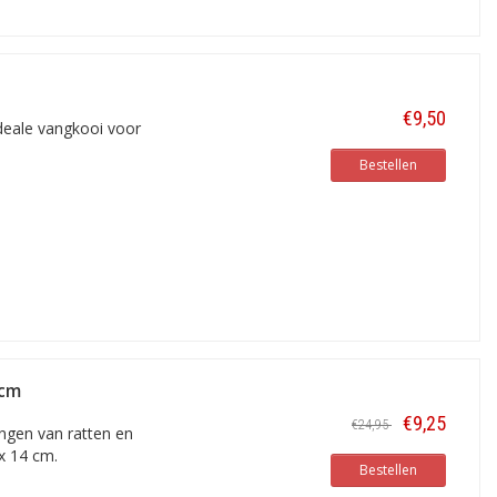
€9,50
deale vangkooi voor
Bestellen
4cm
€9,25
€24,95
angen van ratten en
x 14 cm.
Bestellen