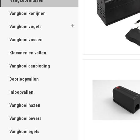
Vangkooi muizen
ghost
Vangkooi konijnen
ghost
Vangkooi vogels
ghost
Vangkooi vossen
ghost
Klemmen en vallen
ghost
Vangkooi aanbieding
ghost
Doorloopvallen
ghost
Inloopvallen
ghost
Vangkooi hazen
ghost
Vangkooi bevers
ghost
Vangkooi egels
ghost