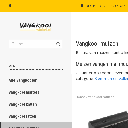
BESTELD VOOR 17:00 = VAN
Vangkooi muizen
Bij last van muizen kunt u 
Muizen vangen met mui
MENU
U kunt er ook voor kiezen 
categorie
Klemmen en valle
Alle Vangkooien
ghost
Vangkooi marters
ghost
Home
/
Vangkooi muizen
Vangkooi katten
ghost
Vangkooi ratten
ghost