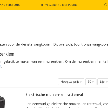
DAAG VERSTUURD
VERZENDING MET POSTNL
kiezen voor de kleinste vangkooien. Dit overzicht toont onze vangkooi
zenklem
om gebruik te maken van een muizenklem. Om de muizenklemmen te b
n
.
Hoogste prijs
50
Lijst
Elektrische muizen- en rattenval
Een eenvoudige elektrische muizen- en rattenval, zon