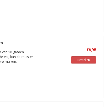
en
€6,95
 van 90 graden,
de val, kan de muis er
Bestellen
ere muizen.