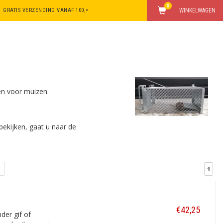
0
GRATIS VERZENDING VANAF 100,=
WINKELWAGEN
en voor muizen.
ekijken, gaat u naar de
1
€42,25
der gif of