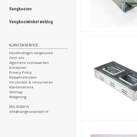
Vangkooien
ghost
Vangkooiwinkel weblog
.
KLANTENSERVICE
Handleidingen vangkooien
.
Over ons
.
Algemene voorwaarden
.
Disclaimer
.
Privacy Policy
.
Betaalmethoden
.
Verzenden & retourneren
.
Klantenservice
.
Sitemap
.
Wetgeving
.
085-3030016
.
info@vangkooiwinkel.nl
.