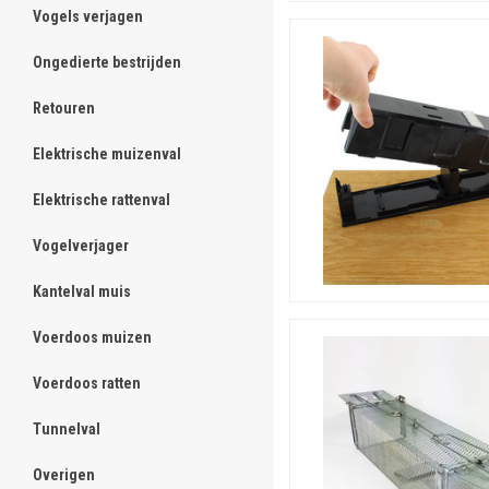
Vogels verjagen
ghost
Ongedierte bestrijden
ghost
Retouren
ghost
Elektrische muizenval
ghost
Elektrische rattenval
ghost
Vogelverjager
ghost
Kantelval muis
ghost
Voerdoos muizen
ghost
Voerdoos ratten
ghost
Tunnelval
ghost
Overigen
ghost