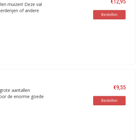
€12,95
len muizen! Deze val
oerderijen of andere
Bestellen
€9,55
grote aantallen
 door de enorme goede
Bestellen