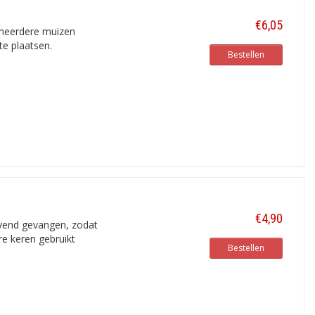
€6,05
 meerdere muizen
te plaatsen.
Bestellen
€4,90
vend gevangen, zodat
e keren gebruikt
Bestellen