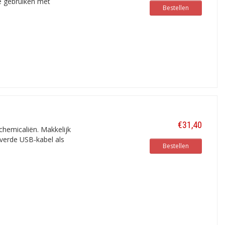
te gebruiken met
Bestellen
€31,40
chemicaliën. Makkelijk
everde USB-kabel als
Bestellen