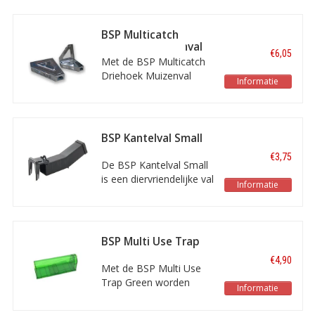
zelfs met één hand.
BSP Multicatch
Driehoek Muizenval
€6,05
Met de BSP Multicatch
Driehoek Muizenval
Informatie
kunnen meerdere
muizen gevangen
worden. De val is
gemakkelijk in een hoek
BSP Kantelval Small
te plaatsen.
€3,75
De BSP Kantelval Small
is een diervriendelijke val
Informatie
voor muizen, die zeer
gemakkelijk te stellen is
en kan worden voorzien
van een lokmiddel.
BSP Multi Use Trap
Green
€4,90
Met de BSP Multi Use
Trap Green worden
Informatie
muizen levend
gevangen, zodat ze