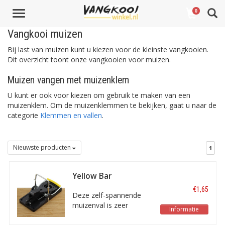
Toggle
0
navigation
Vangkooi muizen
Bij last van muizen kunt u kiezen voor de kleinste vangkooien.
Dit overzicht toont onze vangkooien voor muizen.
Muizen vangen met muizenklem
U kunt er ook voor kiezen om gebruik te maken van een
muizenklem. Om de muizenklemmen te bekijken, gaat u naar de
categorie
Klemmen en vallen
.
Nieuwste producten
1
Yellow Bar
Zelfspannende
€1,65
muizenval
Deze zelf-spannende
muizenval is zeer
Informatie
eenvoudig te stellen,