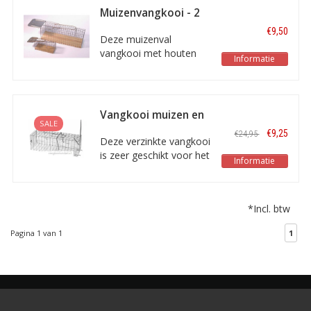
product door de enorme
Muizenvangkooi - 2
goede vangresultaten.
stuks
€9,50
Deze muizenval
vangkooi met houten
Informatie
bodem is de ideale
vangkooi voor het
vangen van Muizen!
Vangkooi muizen en
SALE
ratten verzinkt
€9,25
€24,95
40x14x14cm
Deze verzinkte vangkooi
is zeer geschikt voor het
Informatie
vangen van ratten en
muizen. De afmetingen
van de val bedragen 40
*Incl. btw
x 14 x 14 cm.
Pagina 1 van 1
1