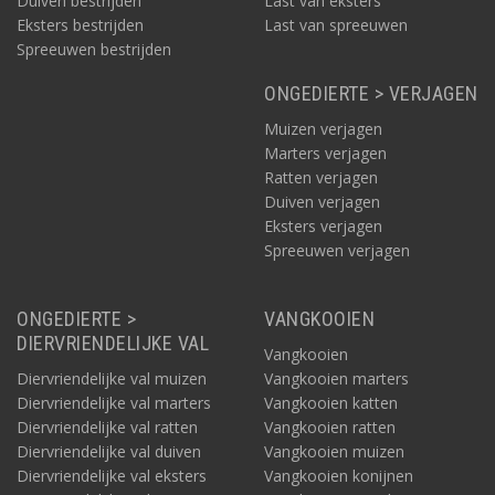
Duiven bestrijden
Last van eksters
Eksters bestrijden
Last van spreeuwen
Spreeuwen bestrijden
ONGEDIERTE > VERJAGEN
Muizen verjagen
Marters verjagen
Ratten verjagen
Duiven verjagen
Eksters verjagen
Spreeuwen verjagen
ONGEDIERTE >
VANGKOOIEN
DIERVRIENDELIJKE VAL
Vangkooien
Diervriendelijke val muizen
Vangkooien marters
Diervriendelijke val marters
Vangkooien katten
Diervriendelijke val ratten
Vangkooien ratten
Diervriendelijke val duiven
Vangkooien muizen
Diervriendelijke val eksters
Vangkooien konijnen