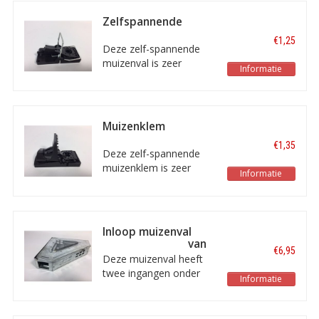
muizen. De afmetingen
van de val bedragen 16
Zelfspannende
x 10 x 8 cm.
muizenval
€1,25
Deze zelf-spannende
muizenval is zeer
Informatie
eenvoudig te stellen,
zelfs met één hand.
Muizenklem
zelfspannend
€1,35
Deze zelf-spannende
muizenklem is zeer
Informatie
eenvoudig te stellen,
zelfs met één hand.
Inloop muizenval
onder een hoek van
€6,95
90 graden
Deze muizenval heeft
twee ingangen onder
Informatie
een hoek van 90 graden,
zodat deze in iedere
hoek te plaatsen is.