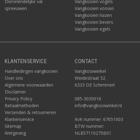
Diervriendelijke val
Vangkooien vogels
spreeuwen
Vangkooien vossen
Vangkooien hazen
Vangkooien bevers
Vangkooien egels
KLANTENSERVICE
CONTACT
Handleidingen vangkooien
Vangkooiwinkel
Over ons
Weidestraat 52
Algemene voorwaarden
6333 DE Schimmert
Disclaimer
Privacy Policy
085-3030016
Betaalmethoden
info@vangkooiwinkel.nl
Verzenden & retourneren
Klantenservice
KvK nummer: 67651003
Sitemap
BTW nummer:
Wetgeving
NL857110275B01