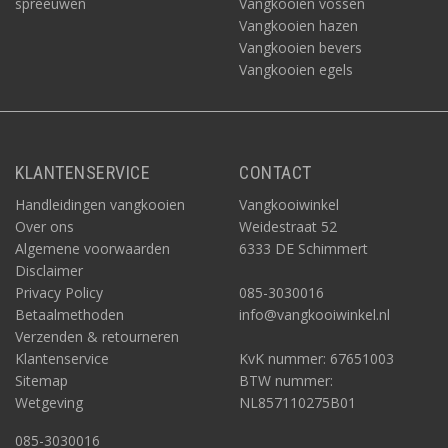
spreeuwen
Vangkooien vossen
Vangkooien hazen
Vangkooien bevers
Vangkooien egels
KLANTENSERVICE
CONTACT
Handleidingen vangkooien
Vangkooiwinkel
Over ons
Weidestraat 52
Algemene voorwaarden
6333 DE Schimmert
Disclaimer
Privacy Policy
085-3030016
Betaalmethoden
info@vangkooiwinkel.nl
Verzenden & retourneren
Klantenservice
KvK nummer: 67651003
Sitemap
BTW nummer:
Wetgeving
NL857110275B01
085-3030016