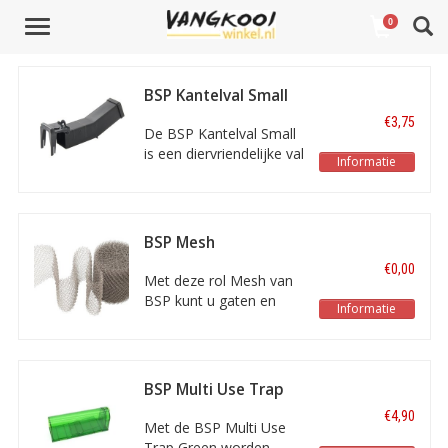
Toggle
0
Naam oplopend
1
2
Volgende Vorige
navigation
BSP Kantelval Small
€3,75
De BSP Kantelval Small
is een diervriendelijke val
Informatie
voor muizen, die zeer
gemakkelijk te stellen is
en kan worden voorzien
van een lokmiddel.
BSP Mesh
€0,00
Met deze rol Mesh van
BSP kunt u gaten en
Informatie
kieren afdichten om
knaagdieren en vogels
buiten te houden.
Makkelijk op maat te
BSP Multi Use Trap
knippen.
Green
€4,90
Met de BSP Multi Use
Trap Green worden