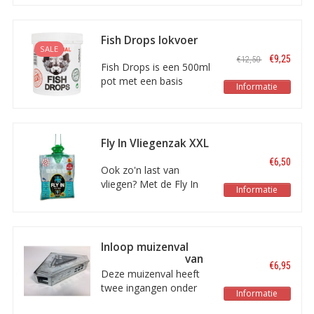
chemicaliën. Makkelijk
en schoon in gebruik.
Zowel te gebruiken met
Fish Drops lokvoer
bijgeleverde USB-kabel
SALE
voor marters en
€9,25
€12,50
als met 4 AA batterijen.
andere vleeseters
Fish Drops is een 500ml
pot met een basis
Informatie
lokvoer voor marters en
alle andere vleeseters.
Het zijn korrels ter grote
van een vingertop. De
Fly In Vliegenzak XXL
Fish Drops lokvoer
€6,50
wordt voornamelijk
Ook zo'n last van
gebruikt in de
vliegen? Met de Fly In
Informatie
marterkooi
Vliegenzak XXL van
Shield bent u er zo van
af! Deze extra grote
vliegenzak heeft een
Inloop muizenval
vangcapaciteit van
onder een hoek van
€6,95
40.000 vliegen.
90 graden
Deze muizenval heeft
twee ingangen onder
Informatie
een hoek van 90 graden,