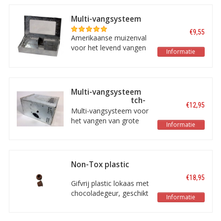
vangen van Muizen!
Multi-vangsysteem
voor muizen
€9,55
Amerikaanse muizenval
voor het levend vangen
Informatie
van grote aantallen
muizen! In Amerika is dit
een zeer populair
product door de enorme
Multi-vangsysteem
goede vangresultaten.
voor muizen "Catch-
€12,95
all"
Multi-vangsysteem voor
het vangen van grote
Informatie
aantallen muizen! Deze
val is ideaal voor
bijvoorbeeld
hooizolders, maneges,
Non-Tox plastic
boerderijen of andere
lokaas Choco
€18,95
plaatsen waar veel
Gifvrij plastic lokaas met
muizen zijn.
chocoladegeur, geschikt
Informatie
voor gebruik in bijna alle
gangbare klapvallen. Per