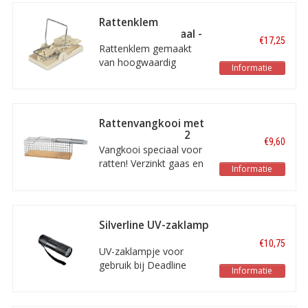
2 stuks.
Rattenklem
kunststof / metaal -
€17,25
5 stuks
Rattenklem gemaakt
van hoogwaardig
Informatie
kunststof en verzinkt
metaal. Deze klem is
zeer eenvoudig te
zetten d.m.v. een
Rattenvangkooi met
handbeweging.
houten bodem - 2
€9,60
stuks
Vangkooi speciaal voor
ratten! Verzinkt gaas en
Informatie
met een houten bodem.
Kwalitatief
hoogwaardige
uitvoering.
Silverline UV-zaklamp
€10,75
UV-zaklampje voor
gebruik bij Deadline
Informatie
Fluorescent Tracking
Gel, voor het opsporen
van looproutes en